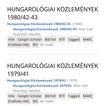
HUNGAROLÓGIAI KÖZLEMÉNYEK
1980/42-43
. (1980).
Hungarológiai Közlemények 1980/42-43
. Novi Sad:
Hungarológiai Közlemények 1980/42-43
Filozofski fakultet.
Više
o Hungarológiai Közlemények 1980/42-43
Google Scholar
BibTeX
RTF
Tagged
MARC
EndNote XML
RIS
48 reads
HUNGAROLÓGIAI KÖZLEMÉNYEK
1979/41
. (1979).
Hungarológiai Közlemények 1979/41
. Novi Sad:
Hungarológiai Közlemények 1979/41
Filozofski fakultet.
Više
o Hungarológiai Közlemények 1979/41
Google Scholar
BibTeX
RTF
Tagged
MARC
EndNote XML
RIS
48 reads