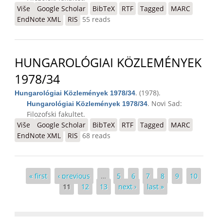
Više
o Hungarológiai Közlemények 1978/35
Google Scholar
BibTeX
RTF
Tagged
MARC
EndNote XML
RIS
55 reads
HUNGAROLÓGIAI KÖZLEMÉNYEK
1978/34
. (1978).
Hungarológiai Közlemények 1978/34
. Novi Sad:
Hungarológiai Közlemények 1978/34
Filozofski fakultet.
Više
o Hungarológiai Közlemények 1978/34
Google Scholar
BibTeX
RTF
Tagged
MARC
EndNote XML
RIS
68 reads
Pages
« first
‹ previous
…
5
6
7
8
9
10
11
12
13
next ›
last »