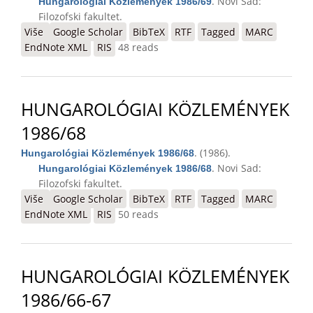
. Novi Sad:
Hungarológiai Közlemények 1986/69
Filozofski fakultet.
Više
o Hungarológiai Közlemények 1986/69
Google Scholar
BibTeX
RTF
Tagged
MARC
EndNote XML
RIS
48 reads
HUNGAROLÓGIAI KÖZLEMÉNYEK
1986/68
. (1986).
Hungarológiai Közlemények 1986/68
. Novi Sad:
Hungarológiai Közlemények 1986/68
Filozofski fakultet.
Više
o Hungarológiai Közlemények 1986/68
Google Scholar
BibTeX
RTF
Tagged
MARC
EndNote XML
RIS
50 reads
HUNGAROLÓGIAI KÖZLEMÉNYEK
1986/66-67