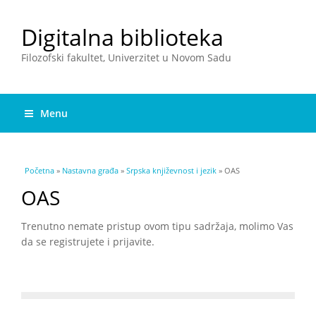
Digitalna biblioteka
Filozofski fakultet, Univerzitet u Novom Sadu
Menu
You are here
Početna
»
Nastavna građa
»
Srpska književnost i jezik
» OAS
OAS
Trenutno nemate pristup ovom tipu sadržaja, molimo Vas
da se registrujete i prijavite.