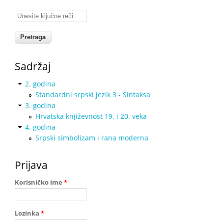
Unesite ključne reči
Sadržaj
2. godina
Standardni srpski jezik 3 - Sintaksa
3. godina
Hrvаtskа knjižеvnоst 19. i 20. vеkа
4. godina
Srpski simbolizam i rana moderna
Prijava
Korisničko ime
*
Lozinka
*