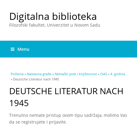
Digitalna biblioteka
Filozofski fakultet, Univerzitet u Novom Sadu
Menu
You are here
Početna
»
Nastavna građa
»
Nemački jezik i književnost
»
OAS
»
4. godina
» Deutsche Literatur nach 1945
DEUTSCHE LITERATUR NACH
1945
Trenutno nemate pristup ovom tipu sadržaja, molimo Vas
da se registrujete i prijavite.