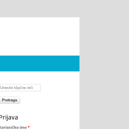
Unesite ključne reči
Prijava
Korisničko ime
*