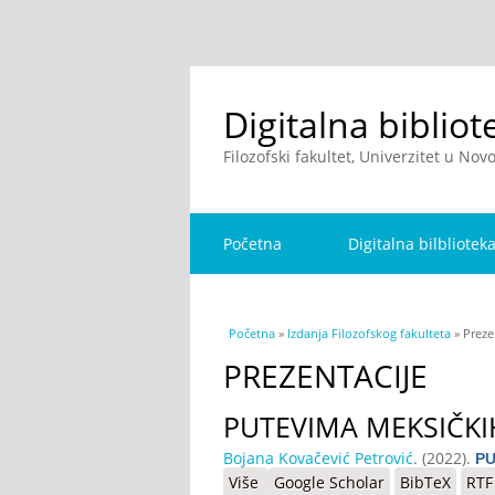
Digitalna bibliot
Filozofski fakultet, Univerzitet u No
Početna
Digitalna bilbliotek
You are here
Početna
»
Izdanja Filozofskog fakulteta
» Preze
PREZENTACIJE
PUTEVIMA MEKSIČK
Bojana Kovačević Petrović
. (2022).
PU
Više
o PUTEVIMA MEKSIČKIH SUNAC
Google Scholar
BibTeX
RTF