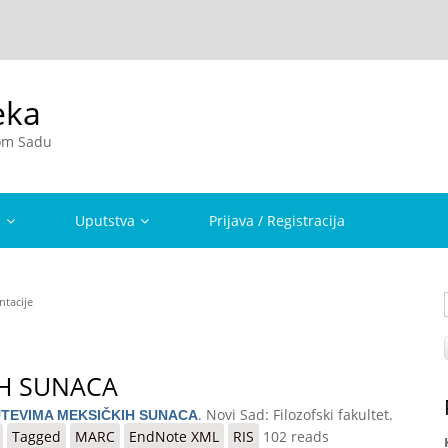
eka
vom Sadu
a
Uputstva
Prijava / Registracija
ntacije
IH SUNACA
. Novi Sad: Filozofski fakultet.
TEVIMA MEKSIČKIH SUNACA
A
Tagged
MARC
EndNote XML
RIS
102 reads