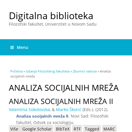
Digitalna biblioteka
Filozofski fakultet, Univerzitet u Novom Sadu
Menu
You are here
Početna
»
Izdanja Filozofskog fakulteta
»
Zbornici radova
» Analiza
socijalnih mreža
ANALIZA SOCIJALNIH MREŽA
ANALIZA SOCIJALNIH MREŽA II
Valentina Sokolovska
, &
Marko Škorić
(Eds.)
. (2012).
. Novi Sad: Filozofski
Analiza socijalnih mreža II
fakultet, Odsek za sociologiju.
Više
o Analiza socijalnih mreža II
Google Scholar
BibTeX
RTF
Tagged
MARC