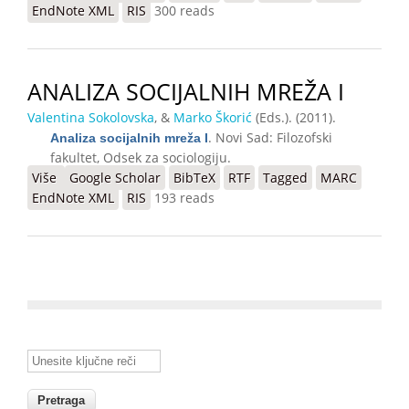
EndNote XML
RIS
300 reads
ANALIZA SOCIJALNIH MREŽA I
Valentina Sokolovska
, &
Marko Škorić
(Eds.)
. (2011).
. Novi Sad: Filozofski
Analiza socijalnih mreža I
fakultet, Odsek za sociologiju.
Više
o Analiza socijalnih mreža I
Google Scholar
BibTeX
RTF
Tagged
MARC
EndNote XML
RIS
193 reads
Unesite ključne reči