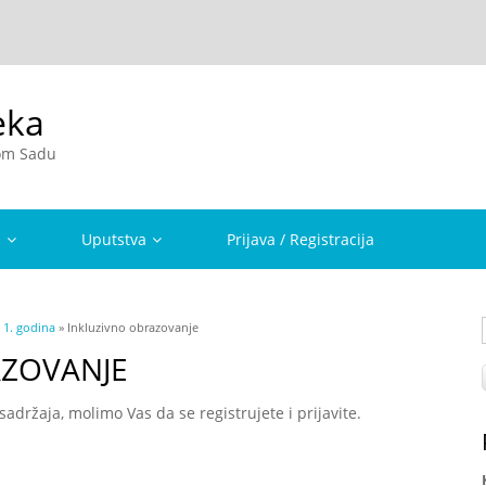
eka
vom Sadu
a
Uputstva
Prijava / Registracija
»
1. godina
» Inkluzivno obrazovanje
AZOVANJE
držaja, molimo Vas da se registrujete i prijavite.