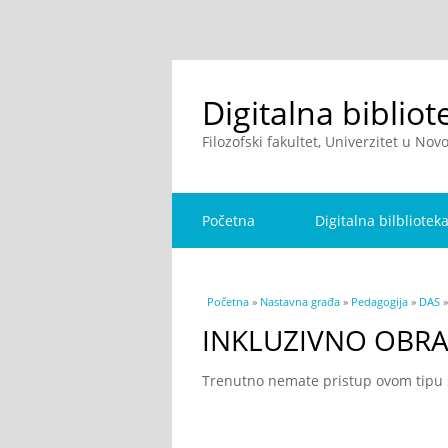
Digitalna bibliot
Filozofski fakultet, Univerzitet u No
Početna
Digitalna bilbliotek
You are here
Početna
»
Nastavna građa
»
Pedagogija
»
DAS
INKLUZIVNO OBR
Trenutno nemate pristup ovom tipu sa