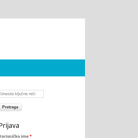
Unesite ključne reči
Prijava
Korisničko ime
*