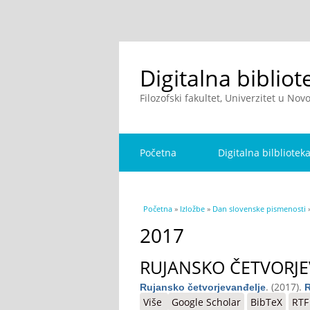
Digitalna bibliot
Filozofski fakultet, Univerzitet u No
Početna
Digitalna bilbliotek
You are here
Početna
»
Izložbe
»
Dan slovenske pismenosti
»
2017
RUJANSKO ČETVORJE
. (2017).
Rujansko četvorjevanđelјe
R
Više
o Rujansko četvorjevanđelјe
Google Scholar
BibTeX
RTF