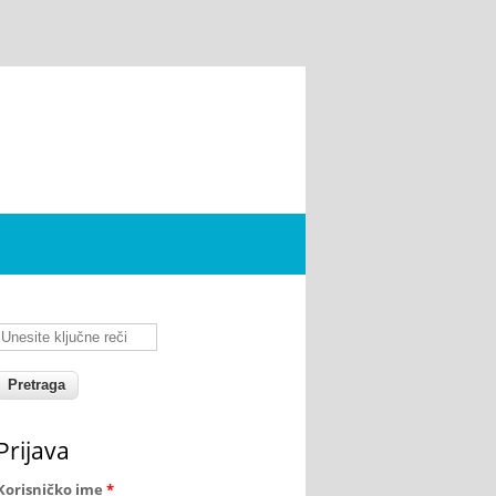
Unesite ključne reči
Prijava
Korisničko ime
*