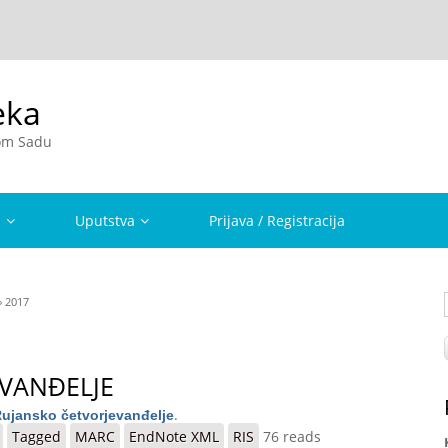
eka
vom Sadu
a
Uputstva
Prijava / Registracija
 2017
VANĐELЈE
.
ujansko četvorjevanđelјe
Tagged
MARC
EndNote XML
RIS
76 reads