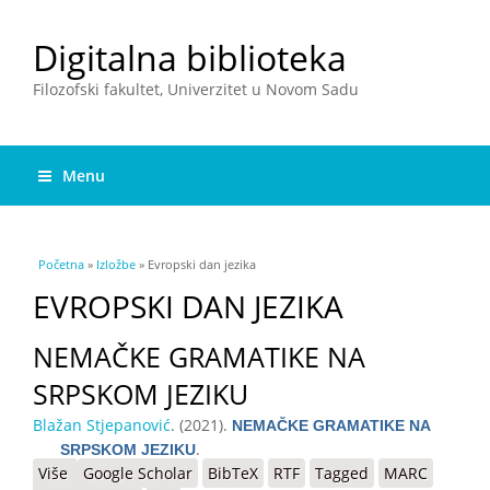
Digitalna biblioteka
Filozofski fakultet, Univerzitet u Novom Sadu
Menu
You are here
Početna
»
Izložbe
» Evropski dan jezika
EVROPSKI DAN JEZIKA
NEMAČKE GRAMATIKE NA
SRPSKOM JEZIKU
Blažan Stjepanović
. (2021).
NEMAČKE GRAMATIKE NA
.
SRPSKOM JEZIKU
Više
o NEMAČKE GRAMATIKE NA SRPSKOM JEZIKU
Google Scholar
BibTeX
RTF
Tagged
MARC