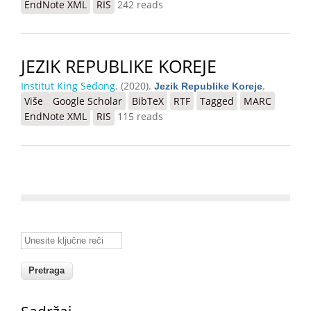
EndNote XML
RIS
242 reads
JEZIK REPUBLIKE KOREJE
Institut King Seđong
. (2020).
.
Jezik Republike Koreje
Više
o Jezik Republike Koreje
Google Scholar
BibTeX
RTF
Tagged
MARC
EndNote XML
RIS
115 reads
Unesite ključne reči