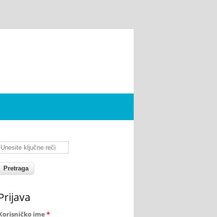
Unesite ključne reči
Prijava
Korisničko ime
*