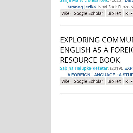
Sanja Maričić Mesarović
. (2025).
Did
. Novi Sad: Filozofs
stranog jezika
Više
o Didaktizacija muzičkih sadrža
Google Scholar
BibTeX
RTF
EXPLORING COMMUN
ENGLISH AS A FOREI
RESOURCE BOOK
Sabina Halupka-Rešetar
. (2019).
EXP
A FOREIGN LANGUAGE : A ST
Više
o EXPLORING COMMUNICATIVE 
Google Scholar
BibTeX
RTF