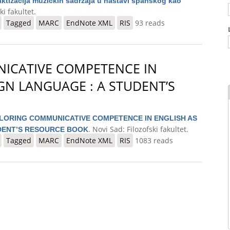
aktizacija muzičkih sadržaja u nastavi španskog kao
ki fakultet.
ja u nastavi španskog kao stranog jezika
Tagged
MARC
EndNote XML
RIS
93 reads
ICATIVE COMPETENCE IN
GN LANGUAGE : A STUDENT’S
LORING COMMUNICATIVE COMPETENCE IN ENGLISH AS
. Novi Sad: Filozofski fakultet.
UDENT’S RESOURCE BOOK
COMPETENCE IN ENGLISH AS A FOREIGN LANGUAGE : A STUDENT’
Tagged
MARC
EndNote XML
RIS
1083 reads