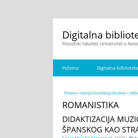
Digitalna bibliot
Filozofski fakultet, Univerzitet u No
Početna
Digitalna bilbliotek
You are here
Početna
»
Izdanja Filozofskog fakulteta
»
Udžbe
ROMANISTIKA
DIDAKTIZACIJA MUZI
ŠPANSKOG KAO STRA