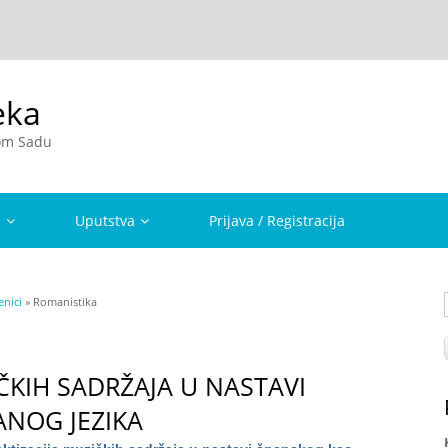
eka
vom Sadu
a
Uputstva
Prijava / Registracija
nici
» Romanistika
ČKIH SADRŽAJA U NASTAVI
NOG JEZIKA