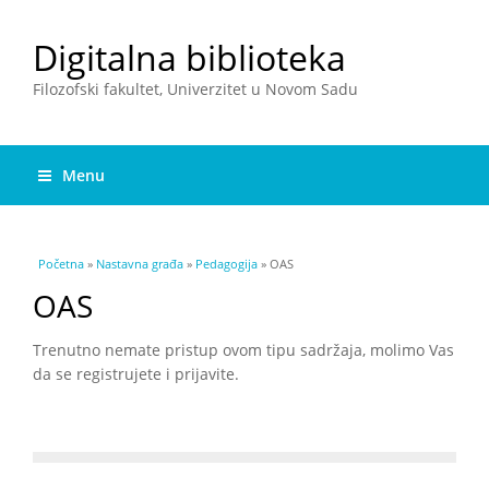
Digitalna biblioteka
Filozofski fakultet, Univerzitet u Novom Sadu
Menu
You are here
Početna
»
Nastavna građa
»
Pedagogija
» OAS
OAS
Trenutno nemate pristup ovom tipu sadržaja, molimo Vas
da se registrujete i prijavite.