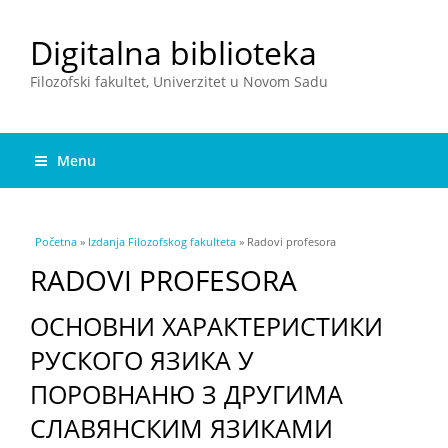
Digitalna biblioteka
Filozofski fakultet, Univerzitet u Novom Sadu
Menu
You are here
Početna
»
Izdanja Filozofskog fakulteta
» Radovi profesora
RADOVI PROFESORA
ОСНОВНИ ХАРАКТЕРИСТИКИ
РУСКОГО ЯЗИКА У
ПОРОВНАНЮ З ДРУГИМА
СЛАВЯНСКИМ ЯЗИКАМИ