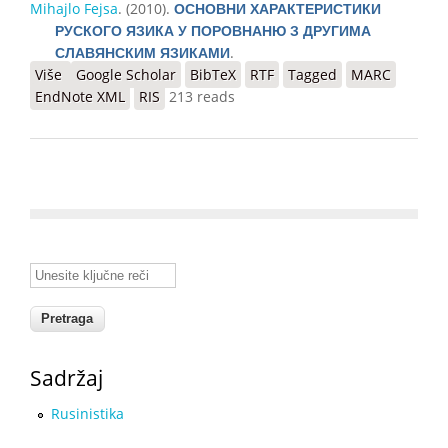
Mihajlo Fejsa
. (2010).
ОСНОВНИ ХАРАКТЕРИСТИКИ
РУСКОГО ЯЗИКА У ПОРОВНАНЮ З ДРУГИМА
.
СЛАВЯНСКИМ ЯЗИКАМИ
Više
o ОСНОВНИ ХАРАКТЕРИСТИКИ РУСКОГО ЯЗИКА У
Google Scholar
BibTeX
RTF
Tagged
MARC
EndNote XML
ПОРОВНАНЮ З ДРУГИМА СЛАВЯНСКИМ ЯЗИКАМИ
RIS
213 reads
Unesite ključne reči
Sadržaj
Rusinistika