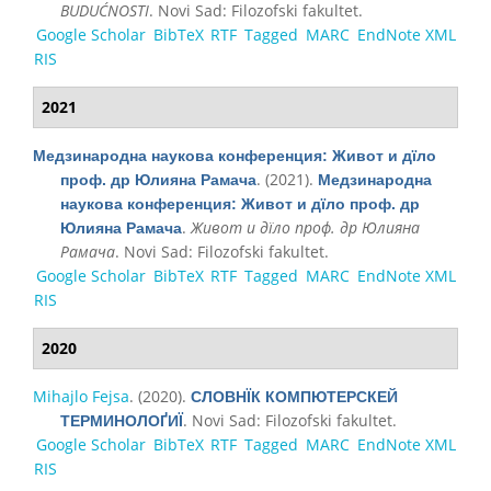
BUDUĆNOSTI
. Novi Sad: Filozofski fakultet.
Google Scholar
BibTeX
RTF
Tagged
MARC
EndNote XML
RIS
2021
Медзинародна наукова конференция: Живот и дїло
. (2021).
проф. др Юлияна Рамача
Медзинародна
наукова конференция: Живот и дїло проф. др
.
Живот и дїло проф. др Юлияна
Юлияна Рамача
Рамача
. Novi Sad: Filozofski fakultet.
Google Scholar
BibTeX
RTF
Tagged
MARC
EndNote XML
RIS
2020
Mihajlo Fejsa
. (2020).
СЛОВНЇК КОМПЮТЕРСКЕЙ
. Novi Sad: Filozofski fakultet.
ТЕРМИНОЛОҐИЇ
Google Scholar
BibTeX
RTF
Tagged
MARC
EndNote XML
RIS