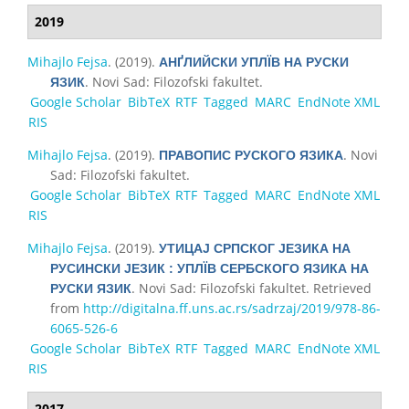
2019
Mihajlo Fejsa
. (2019).
АНҐЛИЙСКИ УПЛЇВ НА РУСКИ
. Novi Sad: Filozofski fakultet.
ЯЗИК
Google Scholar
BibTeX
RTF
Tagged
MARC
EndNote XML
RIS
Mihajlo Fejsa
. (2019).
. Novi
ПРАВОПИС РУСКОГО ЯЗИКА
Sad: Filozofski fakultet.
Google Scholar
BibTeX
RTF
Tagged
MARC
EndNote XML
RIS
Mihajlo Fejsa
. (2019).
УТИЦАЈ СРПСКОГ ЈЕЗИКА НА
РУСИНСКИ ЈЕЗИК : УПЛЇВ СЕРБСКОГО ЯЗИКА НА
. Novi Sad: Filozofski fakultet. Retrieved
РУСКИ ЯЗИК
from
http://digitalna.ff.uns.ac.rs/sadrzaj/2019/978-86-
6065-526-6
Google Scholar
BibTeX
RTF
Tagged
MARC
EndNote XML
RIS
2017