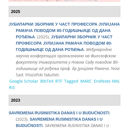
2025
ЈУБИЛАРНИ ЗБОРНИК У ЧАСТ ПРОФЕСОРА ЈУЛИЈАНА
РАМАЧА ПОВОДОМ 80-ГОДИШЊИЦЕ ОД ДАНА
. (2025).
РОЂЕЊА
ЈУБИЛАРНИ ЗБОРНИК У ЧАСТ
ПРОФЕСОРА ЈУЛИЈАНА РАМАЧА ПОВОДОМ 80-
.
Међународна
ГОДИШЊИЦЕ ОД ДАНА РОЂЕЊА
научна конференција организована на Филозофском
факултету Универзитета у Новом Саду поводом 80-
годишњице од рођења проф. др Јулијана Рамача
. Novi
Sad: Filozofski fakultet.
Google Scholar
BibTeX
RTF
Tagged
MARC
EndNote XML
RIS
2023
.
SAVREMENA RUSINISTIKA DANAS I U BUDUĆNOSTI
(2023).
SAVREMENA RUSINISTIKA DANAS I U
.
SAVREMENA RUSINISTIKA DANAS I U
BUDUĆNOSTI