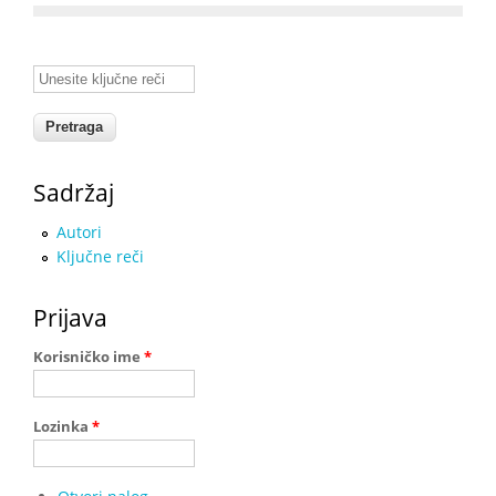
Unesite ključne reči
Sadržaj
Autori
Ključne reči
Prijava
Korisničko ime
*
Lozinka
*