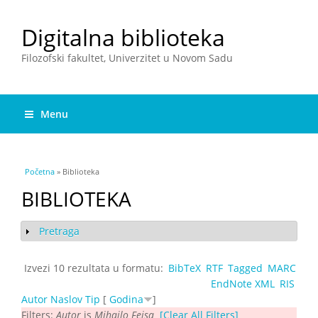
Digitalna biblioteka
Filozofski fakultet, Univerzitet u Novom Sadu
Menu
You are here
Početna
» Biblioteka
BIBLIOTEKA
Pretraga
Show
Izvezi 10 rezultata u formatu:
BibTeX
RTF
Tagged
MARC
EndNote XML
RIS
Autor
Naslov
Tip
[
Godina
]
Filters:
Autor
is
Mihajlo Fejsa
[Clear All Filters]