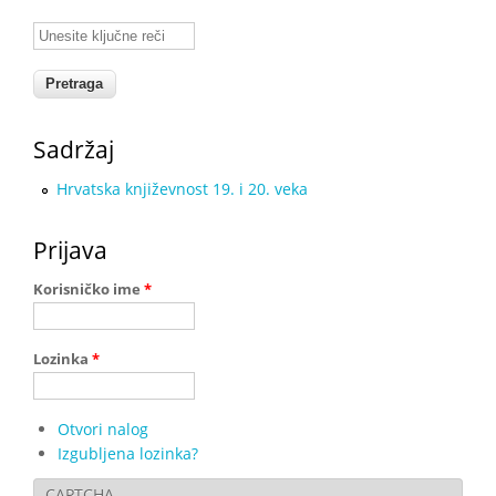
Unesite ključne reči
Sadržaj
Hrvаtskа knjižеvnоst 19. i 20. vеkа
Prijava
Korisničko ime
*
Lozinka
*
Otvori nalog
Izgubljena lozinka?
CAPTCHA