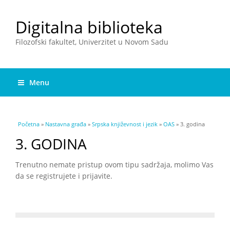
Digitalna biblioteka
Filozofski fakultet, Univerzitet u Novom Sadu
Menu
You are here
Početna
»
Nastavna građa
»
Srpska književnost i jezik
»
OAS
» 3. godina
3. GODINA
Trenutno nemate pristup ovom tipu sadržaja, molimo Vas
da se registrujete i prijavite.