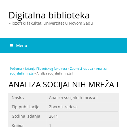
Digitalna biblioteka
Filozofski fakultet, Univerzitet u Novom Sadu
Menu
You are here
Početna
»
Izdanja Filozofskog fakulteta
»
Zbornici radova
»
Analiza
socijalnih mreža
» Analiza socijalnih mreža I
ANALIZA SOCIJALNIH MREŽA I
Podaci
Naslov
Analiza socijalnih mreža I
Tip publikacije
Zbornik radova
Godina izdanja
2011
Knjiga
1