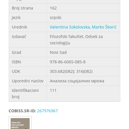
Broj strana
162
Jezik
srpski
Urednik
Valentina Sokolovska
,
Marko Škorić
Izdavač
Filozofski fakultet, Odsek za
sociologiju
Grad
Novi Sad
ISBN
978-86-6065-085-8
UDK
303.682(082); 316(082)
Uporedni naslov
Анализа социјалних мрежа
Identifikacioni
111
broj
COBISS.SR-ID:
267976967