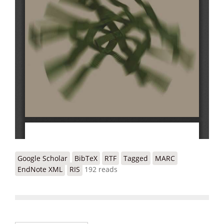
Google Scholar
BibTeX
RTF
Tagged
MARC
EndNote XML
RIS
192 reads