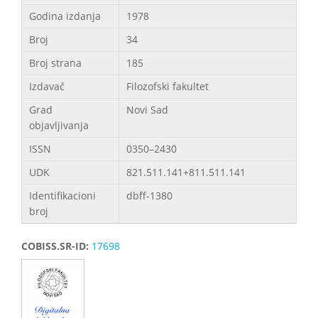
Godina izdanja
1978
Broj
34
Broj strana
185
Izdavač
Filozofski fakultet
Grad
Novi Sad
objavljivanja
ISSN
0350–2430
UDK
821.511.141+811.511.141
Identifikacioni
dbff-1380
broj
COBISS.SR-ID:
17698