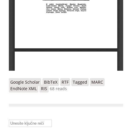
Google Scholar
BibTeX
RTF
Tagged
MARC
EndNote XML
RIS
68 reads
Unesite ključne reči