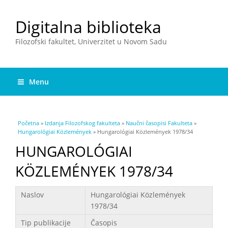
Digitalna biblioteka
Filozofski fakultet, Univerzitet u Novom Sadu
Menu
You are here
Početna
»
Izdanja Filozofskog fakulteta
»
Naučni časopisi Fakulteta
»
Hungarológiai Közlemények
» Hungarológiai Közlemények 1978/34
HUNGAROLÓGIAI
KÖZLEMÉNYEK 1978/34
Podaci
Naslov
Hungarológiai Közlemények
1978/34
Tip publikacije
Časopis