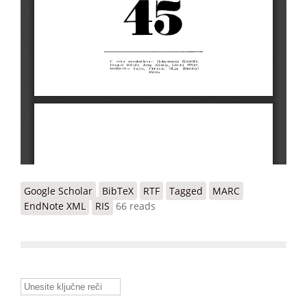
Google Scholar
BibTeX
RTF
Tagged
MARC
EndNote XML
RIS
66 reads
Unesite ključne reči