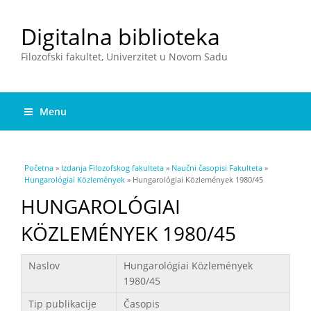
Digitalna biblioteka
Filozofski fakultet, Univerzitet u Novom Sadu
Menu
You are here
Početna
»
Izdanja Filozofskog fakulteta
»
Naučni časopisi Fakulteta
»
Hungarológiai Közlemények
» Hungarológiai Közlemények 1980/45
HUNGAROLÓGIAI
KÖZLEMÉNYEK 1980/45
Podaci
Naslov
Hungarológiai Közlemények
1980/45
Tip publikacije
Časopis