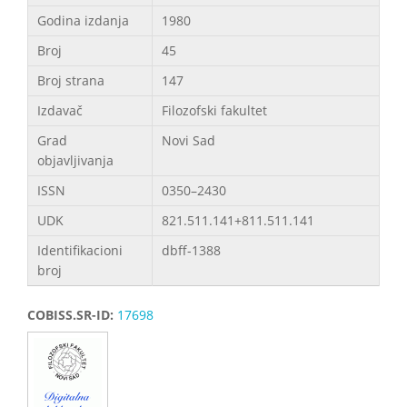
Godina izdanja
1980
Broj
45
Broj strana
147
Izdavač
Filozofski fakultet
Grad
Novi Sad
objavljivanja
ISSN
0350–2430
UDK
821.511.141+811.511.141
Identifikacioni
dbff-1388
broj
COBISS.SR-ID:
17698