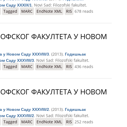
. Novi Sad: Filozofski fakultet.
ом Саду XXXIX/1
тета у Новом Саду XXXIX/1
Tagged
MARC
EndNote XML
RIS
678 reads
ОФСКОГ ФАКУЛТЕТА У НОВОМ
. (2013).
у Новом Саду XXXVIII/3
Годишњак
. Novi Sad: Filozofski fakultet.
м Саду XXXVIII/3
тета у Новом Саду XXXVIII/3
Tagged
MARC
EndNote XML
RIS
436 reads
ОФСКОГ ФАКУЛТЕТА У НОВОМ
. (2013).
у Новом Саду XXXVIII/2
Годишњак
. Novi Sad: Filozofski fakultet.
м Саду XXXVIII/2
тета у Новом Саду XXXVIII/2
Tagged
MARC
EndNote XML
RIS
252 reads