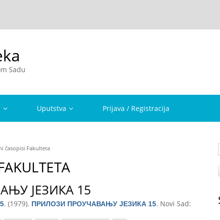
eka
vom Sadu
a
Uputstva
Prijava / Registracija
i časopisi Fakulteta
 FAKULTETA
АЊУ ЈЕЗИКА 15
. (1979).
. Novi Sad:
5
ПРИЛОЗИ ПРОУЧАВАЊУ ЈЕЗИКА 15