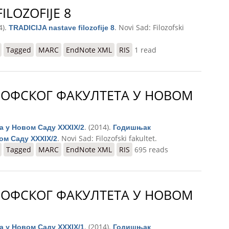
ILOZOFIJE 8
4).
. Novi Sad: Filozofski
TRADICIJA nastave filozofije 8
Tagged
MARC
EndNote XML
RIS
1 read
ОФСКОГ ФАКУЛТЕТА У НОВОМ
. (2014).
 у Новом Саду XXXIX/2
Годишњак
. Novi Sad: Filozofski fakultet.
ом Саду XXXIX/2
тета у Новом Саду XXXIX/2
Tagged
MARC
EndNote XML
RIS
695 reads
ОФСКОГ ФАКУЛТЕТА У НОВОМ
. (2014).
 у Новом Саду XXXIX/1
Годишњак