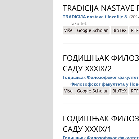
TRADICIJA NASTAVE F
. (201
TRADICIJA nastave filozofije 8
fakultet.
Više
o TRADICIJA nastave filozofije 8
Google Scholar
BibTeX
RTF
ГОДИШЊАК ФИЛОЗ
САДУ XXXIX/2
Годишњак Филозофског факултета
Филозофског факултета у Нов
Više
o Годишњак Филозофског факул
Google Scholar
BibTeX
RTF
ГОДИШЊАК ФИЛОЗ
САДУ XXXIX/1
Годишњак Филозофског факултета