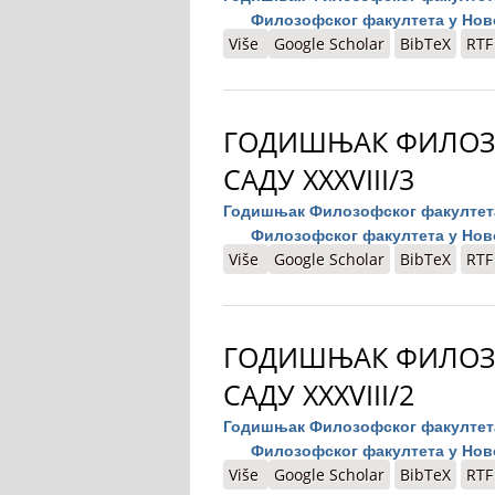
Филозофског факултета у Нов
Više
o Годишњак Филозофског факул
Google Scholar
BibTeX
RTF
ГОДИШЊАК ФИЛОЗ
САДУ XXXVIII/3
Годишњак Филозофског факултета 
Филозофског факултета у Ново
Više
o Годишњак Филозофског факул
Google Scholar
BibTeX
RTF
ГОДИШЊАК ФИЛОЗ
САДУ XXXVIII/2
Годишњак Филозофског факултета 
Филозофског факултета у Ново
Više
o Годишњак Филозофског факул
Google Scholar
BibTeX
RTF