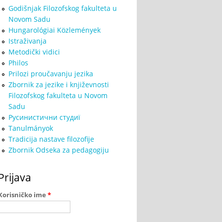
Godišnjak Filozofskog fakulteta u
Novom Sadu
Hungarológiai Közlemények
Istraživanja
Metodički vidici
Philos
Prilozi proučavanju jezika
Zbornik za jezike i književnosti
Filozofskog fakulteta u Novom
Sadu
Русинистични студиї
Tanulmányok
Tradicija nastave filozofije
Zbornik Odseka za pedagogiju
Prijava
Korisničko ime
*