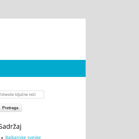
Unesite ključne reči
Sadržaj
Balkanske sveske