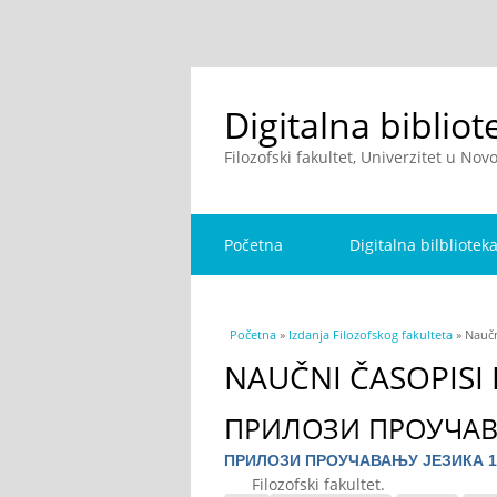
Digitalna bibliot
Filozofski fakultet, Univerzitet u No
Početna
Digitalna bilbliotek
You are here
Početna
»
Izdanja Filozofskog fakulteta
» Naučn
NAUČNI ČASOPISI
ПРИЛОЗИ ПРОУЧАВ
ПРИЛОЗИ ПРОУЧАВАЊУ ЈЕЗИКА 1
Filozofski fakultet.