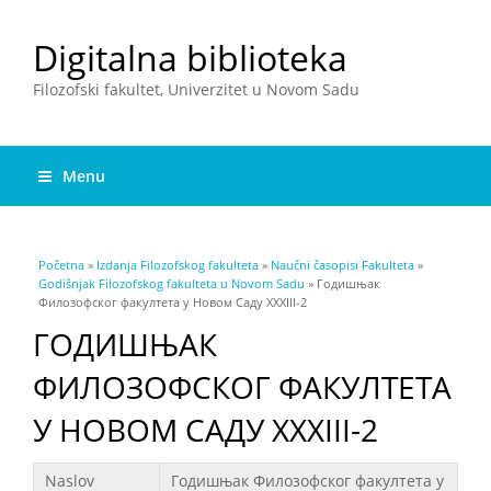
Digitalna biblioteka
Filozofski fakultet, Univerzitet u Novom Sadu
Menu
You are here
Početna
»
Izdanja Filozofskog fakulteta
»
Naučni časopisi Fakulteta
»
Godišnjak Filozofskog fakulteta u Novom Sadu
» Годишњак
Филозофског факултета у Новом Саду XXXIII-2
ГОДИШЊАК
ФИЛОЗОФСКОГ ФАКУЛТЕТА
У НОВОМ САДУ XXXIII-2
Podaci
Naslov
Годишњак Филозофског факултета у