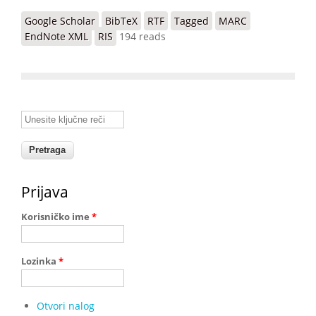
Google Scholar
BibTeX
RTF
Tagged
MARC
EndNote XML
RIS
194 reads
Unesite ključne reči
Prijava
Korisničko ime
*
Lozinka
*
Otvori nalog