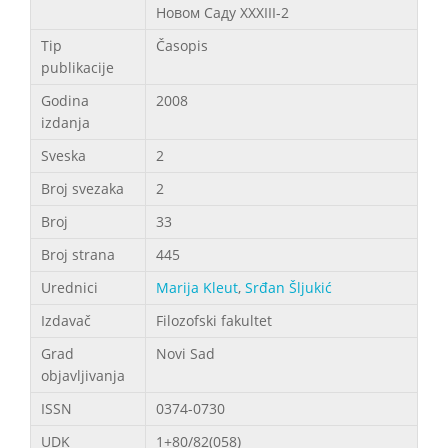
Новом Саду XXXIII-2
Tip
Časopis
publikacije
Godina
2008
izdanja
Sveska
2
Broj svezaka
2
Broj
33
Broj strana
445
Urednici
Marija Kleut
,
Srđan Šljukić
Izdavač
Filozofski fakultet
Grad
Novi Sad
objavljivanja
ISSN
0374-0730
UDK
1+80/82(058)