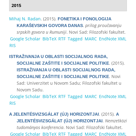
2015
Mihaj N. Radan
. (2015).
FONETIKA I FONOLOGIJA
.
prilog proučavanju
KARAŠEVSKIH GOVORA DANAS
srpskih govora u Rumuniji
. Novi Sad: Filozofski fakultet.
Google Scholar
BibTeX
RTF
Tagged
MARC
EndNote XML
RIS
ISTRAŽIVANJA U OBLASTI SOCIJALNOG RADA,
. (2015).
SOCIJALNE ZAŠTITE I SOCIJALNE POLITIKE
ISTRAŽIVANJA U OBLASTI SOCIJALNOG RADA,
. Novi
SOCIJALNE ZAŠTITE I SOCIJALNE POLITIKE
Sad: Univerzitet u Novom Sadu; Filozofski fakultet u
Novom Sadu.
Google Scholar
BibTeX
RTF
Tagged
MARC
EndNote XML
RIS
. (2015).
A JELENTÉSVIZSGÁLAT (ÚJ) HORIZONTJAI
A
.
Nemzetközi
JELENTÉSVIZSGÁLAT (ÚJ) HORIZONTJAI
tudományos konferencia
. Novi Sad: Filozofski fakultet.
Google Scholar
BibTeX
RTF
Tagged
MARC
EndNote XML