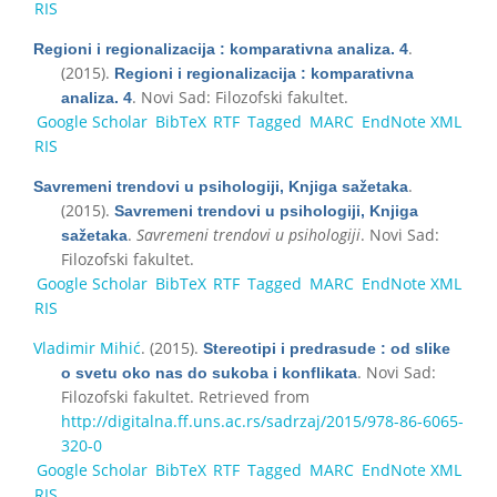
RIS
.
Regioni i regionalizacija : komparativna analiza. 4
(2015).
Regioni i regionalizacija : komparativna
. Novi Sad: Filozofski fakultet.
analiza. 4
Google Scholar
BibTeX
RTF
Tagged
MARC
EndNote XML
RIS
.
Savremeni trendovi u psihologiji, Knjiga sažetaka
(2015).
Savremeni trendovi u psihologiji, Knjiga
.
Savremeni trendovi u psihologiji
. Novi Sad:
sažetaka
Filozofski fakultet.
Google Scholar
BibTeX
RTF
Tagged
MARC
EndNote XML
RIS
Vladimir Mihić
. (2015).
Stereotipi i predrasude : od slike
. Novi Sad:
o svetu oko nas do sukoba i konflikata
Filozofski fakultet. Retrieved from
http://digitalna.ff.uns.ac.rs/sadrzaj/2015/978-86-6065-
320-0
Google Scholar
BibTeX
RTF
Tagged
MARC
EndNote XML
RIS