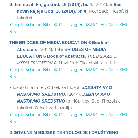
. (2014).
Bilten novih knjiga God. 16 (2014), br. 4
Bilten
. Novi Sad: Filozofski
novih knjiga God. 16 (2014), br. 4
fakultet.
Google Scholar
BibTeX
RTF
Tagged
MARC
EndNote XML
RIS
THE BRIDGES OF MEDIA EDUCATION 6 Book of
. (2014).
Abstracts
THE BRIDGES OF MEDIA
.
THE BRIDGES OF
EDUCATION 6 Book of Abstracts
MEDIA EDUCATION 6
. Novi Sad: Filozofski fakultet.
Google Scholar
BibTeX
RTF
Tagged
MARC
EndNote XML
RIS
Filozofski fakultet, Odsek za filozofiju
DEBATA KAO
. (2014).
NASTAVNO SREDSTVO
DEBATA KAO
(p. 46). Novi Sad: Filozofski
NASTAVNO SREDSTVO
fakultet, Odsek za filozofiju.
Google Scholar
BibTeX
RTF
Tagged
MARC
EndNote XML
RIS
DIGITALNE MEDIJSKE TEHNOLOGIJE I DRUŠTVENO-