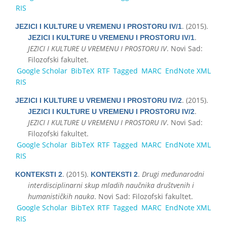
RIS
. (2015).
JEZICI I KULTURE U VREMENU I PROSTORU IV/1
.
JEZICI I KULTURE U VREMENU I PROSTORU IV/1
JEZICI I KULTURE U VREMENU I PROSTORU IV
. Novi Sad:
Filozofski fakultet.
Google Scholar
BibTeX
RTF
Tagged
MARC
EndNote XML
RIS
. (2015).
JEZICI I KULTURE U VREMENU I PROSTORU IV/2
.
JEZICI I KULTURE U VREMENU I PROSTORU IV/2
JEZICI I KULTURE U VREMENU I PROSTORU IV
. Novi Sad:
Filozofski fakultet.
Google Scholar
BibTeX
RTF
Tagged
MARC
EndNote XML
RIS
. (2015).
.
Drugi međunarodni
KONTEKSTI 2
KONTEKSTI 2
interdisciplinarni skup mladih naučnika društvenih i
humanističkih nauka
. Novi Sad: Filozofski fakultet.
Google Scholar
BibTeX
RTF
Tagged
MARC
EndNote XML
RIS