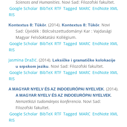
Sciences and Humanities
. Novi Sad: Filozofski fakultet.
Google Scholar
BibTeX
RTF
Tagged
MARC
EndNote XML
RIS
. (2014).
. Novi
Kontextus 8: Tükör
Kontextus 8: Tükör
Sad: Újvidék : Bölcsészettudományi Kar : Vajdasági
Magyar Felsőoktatási Kollégium.
Google Scholar
BibTeX
RTF
Tagged
MARC
EndNote XML
RIS
Jasmina Dražić
. (2014).
Leksičke i gramatičke kolokacije
. Novi Sad: Filozofski fakultet.
u srpskom jeziku
Google Scholar
BibTeX
RTF
Tagged
MARC
EndNote XML
RIS
. (2014).
A MAGYAR NYELV ÉS AZ INDOEURÓPAI NYELVEK
.
A MAGYAR NYELV ÉS AZ INDOEURÓPAI NYELVEK
Nemzetközi tudományos konferencia
. Novi Sad:
Filozofski fakultet.
Google Scholar
BibTeX
RTF
Tagged
MARC
EndNote XML
RIS