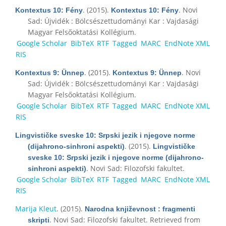
. (2015).
. Novi
Kontextus 10: Fény
Kontextus 10: Fény
Sad: Újvidék : Bölcsészettudományi Kar : Vajdasági
Magyar Felsőoktatási Kollégium.
Google Scholar
BibTeX
RTF
Tagged
MARC
EndNote XML
RIS
. (2015).
. Novi
Kontextus 9: Ünnep
Kontextus 9: Ünnep
Sad: Újvidék : Bölcsészettudományi Kar : Vajdasági
Magyar Felsőoktatási Kollégium.
Google Scholar
BibTeX
RTF
Tagged
MARC
EndNote XML
RIS
Lingvističke sveske 10: Srpski jezik i njegove norme
. (2015).
(dijahrono-sinhroni aspekti)
Lingvističke
sveske 10: Srpski jezik i njegove norme (dijahrono-
. Novi Sad: Filozofski fakultet.
sinhroni aspekti)
Google Scholar
BibTeX
RTF
Tagged
MARC
EndNote XML
RIS
Marija Kleut
. (2015).
Narodna književnost : fragmenti
. Novi Sad: Filozofski fakultet. Retrieved from
skripti