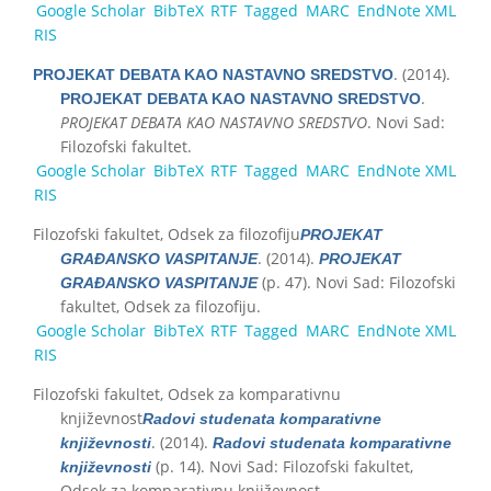
Google Scholar
BibTeX
RTF
Tagged
MARC
EndNote XML
RIS
. (2014).
PROJEKAT DEBATA KAO NASTAVNO SREDSTVO
.
PROJEKAT DEBATA KAO NASTAVNO SREDSTVO
PROJEKAT DEBATA KAO NASTAVNO SREDSTVO
. Novi Sad:
Filozofski fakultet.
Google Scholar
BibTeX
RTF
Tagged
MARC
EndNote XML
RIS
Filozofski fakultet, Odsek za filozofiju
PROJEKAT
. (2014).
GRAĐANSKO VASPITANJE
PROJEKAT
(p. 47). Novi Sad: Filozofski
GRAĐANSKO VASPITANJE
fakultet, Odsek za filozofiju.
Google Scholar
BibTeX
RTF
Tagged
MARC
EndNote XML
RIS
Filozofski fakultet, Odsek za komparativnu
književnost
Radovi studenata komparativne
. (2014).
književnosti
Radovi studenata komparativne
(p. 14). Novi Sad: Filozofski fakultet,
književnosti
Odsek za komparativnu književnost.