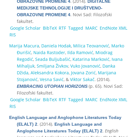
. (2014).
OBRAZOVNE PROMENE 4
DIGITALNE
MEDIJSKE TEHNOLOGIJE I DRUŠTVENO-
. Novi Sad: Filozofski
OBRAZOVNE PROMENE 4
fakultet.
Google Scholar
BibTeX
RTF
Tagged
MARC
EndNote XML
RIS
Marija Macura
,
Daniela Hodak
,
Milica Teovanović
,
Marko
Đurišić
,
Naida Rastoder
,
Ilda Ramović
,
Miodrag
Regodić
,
Seada Buljubašić
,
Katarina Marković
,
Ivana
Mihaljuk
,
Smiljana Živkov
,
Vuko Jovanović
,
Danka
Džida
,
Aleksandra Kokora
,
Jovana Zorić
,
Marijana
Stojanović
,
Vesna Savić
, &
Viktor Sakač
. (2014).
(p. 65). Novi Sad:
EMBRACING UTOPIAN HORIZONS
Filozofski fakultet.
Google Scholar
BibTeX
RTF
Tagged
MARC
EndNote XML
RIS
English Language and Anglophone Literatures Today
. (2014).
(ELALT) 2
English Language and
.
English
Anglophone Literatures Today (ELALT) 2