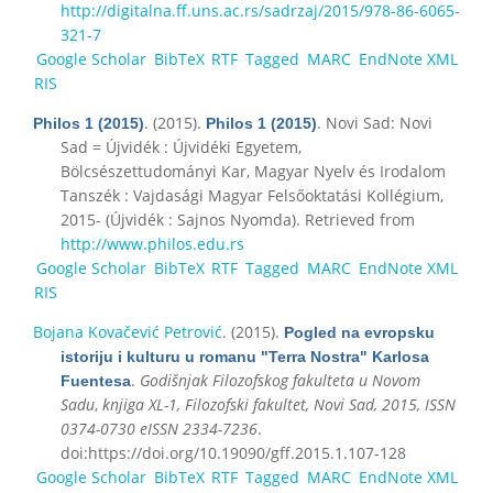
http://digitalna.ff.uns.ac.rs/sadrzaj/2015/978-86-6065-
321-7
Google Scholar
BibTeX
RTF
Tagged
MARC
EndNote XML
RIS
. (2015).
. Novi Sad: Novi
Philos 1 (2015)
Philos 1 (2015)
Sad = Újvidék : Újvidéki Egyetem,
Bölcsészettudományi Kar, Magyar Nyelv és Irodalom
Tanszék : Vajdasági Magyar Felsőoktatási Kollégium,
2015- (Újvidék : Sajnos Nyomda). Retrieved from
http://www.philos.edu.rs
Google Scholar
BibTeX
RTF
Tagged
MARC
EndNote XML
RIS
Bojana Kovačević Petrović
. (2015).
Pogled na evropsku
istoriju i kulturu u romanu "Terra Nostra" Karlosa
.
Godišnjak Filozofskog fakulteta u Novom
Fuentesa
Sadu
,
knjiga XL-1, Filozofski fakultet, Novi Sad, 2015, ISSN
0374-0730 eISSN 2334-7236
.
doi:https://doi.org/10.19090/gff.2015.1.107-128
Google Scholar
BibTeX
RTF
Tagged
MARC
EndNote XML