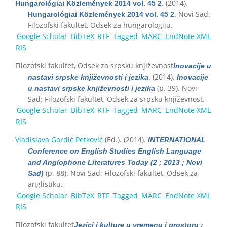
. (2014).
Hungarológiai Közlemények 2014 vol. 45 2
. Novi Sad:
Hungarológiai Közlemények 2014 vol. 45 2
Filozofski fakultet, Odsek za hungarologiju.
Google Scholar
BibTeX
RTF
Tagged
MARC
EndNote XML
RIS
Filozofski fakultet, Odsek za srpsku književnost
Inovacije u
. (2014).
nastavi srpske književnosti i jezika
Inovacije
(p. 39). Novi
u nastavi srpske književnosti i jezika
Sad: Filozofski fakultet, Odsek za srpsku književnost.
Google Scholar
BibTeX
RTF
Tagged
MARC
EndNote XML
RIS
Vladislava Gordić Petković
(Ed.)
. (2014).
INTERNATIONAL
Conference on English Studies English Language
and Anglophone Literatures Today (2 ; 2013 ; Novi
(p. 88). Novi Sad: Filozofski fakultet, Odsek za
Sad)
anglistiku.
Google Scholar
BibTeX
RTF
Tagged
MARC
EndNote XML
RIS
Filozofski fakultet
Jezici i kulture u vremenu i prostoru :