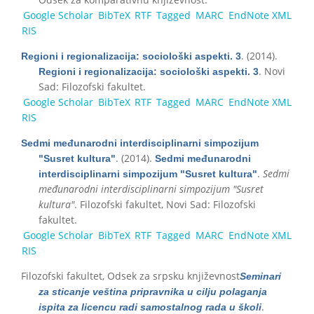
Google Scholar
BibTeX
RTF
Tagged
MARC
EndNote XML
RIS
. (2014).
Regioni i regionalizacija: sociološki aspekti. 3
. Novi
Regioni i regionalizacija: sociološki aspekti. 3
Sad: Filozofski fakultet.
Google Scholar
BibTeX
RTF
Tagged
MARC
EndNote XML
RIS
Sedmi međunarodni interdisciplinarni simpozijum
. (2014).
"Susret kultura"
Sedmi međunarodni
.
Sedmi
interdisciplinarni simpozijum "Susret kultura"
međunarodni interdisciplinarni simpozijum "Susret
kultura"
. Filozofski fakultet, Novi Sad: Filozofski
fakultet.
Google Scholar
BibTeX
RTF
Tagged
MARC
EndNote XML
RIS
Filozofski fakultet, Odsek za srpsku književnost
Seminari
za sticanje veština pripravnika u cilju polaganja
.
ispita za licencu radi samostalnog rada u školi