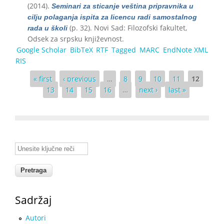
(2014).
Seminari za sticanje veština pripravnika u
cilju polaganja ispita za licencu radi samostalnog
(p. 32). Novi Sad: Filozofski fakultet,
rada u školi
Odsek za srpsku književnost.
Google Scholar
BibTeX
RTF
Tagged
MARC
EndNote XML
RIS
Pages
« first
‹ previous
…
8
9
10
11
12
13
14
15
16
…
next ›
last »
Unesite ključne reči
Sadržaj
Autori