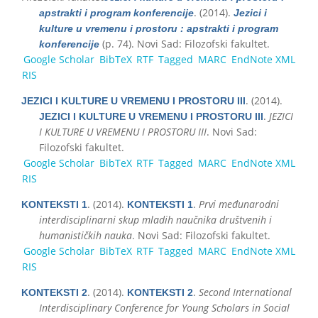
. (2014).
apstrakti i program konferencije
Jezici i
kulture u vremenu i prostoru : apstrakti i program
(p. 74). Novi Sad: Filozofski fakultet.
konferencije
Google Scholar
BibTeX
RTF
Tagged
MARC
EndNote XML
RIS
. (2014).
JEZICI I KULTURE U VREMENU I PROSTORU III
.
JEZICI
JEZICI I KULTURE U VREMENU I PROSTORU III
I KULTURE U VREMENU I PROSTORU III
. Novi Sad:
Filozofski fakultet.
Google Scholar
BibTeX
RTF
Tagged
MARC
EndNote XML
RIS
. (2014).
.
Prvi međunarodni
KONTEKSTI 1
KONTEKSTI 1
interdisciplinarni skup mladih naučnika društvenih i
humanističkih nauka
. Novi Sad: Filozofski fakultet.
Google Scholar
BibTeX
RTF
Tagged
MARC
EndNote XML
RIS
. (2014).
.
Second International
KONTEKSTI 2
KONTEKSTI 2
Interdisciplinary Conference for Young Scholars in Social