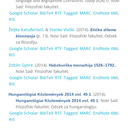
language and Anglophone Literatures Today (ELALT)
. Novi
Sad: Filozofski fakultet.
Google Scholar
BibTeX
RTF
Tagged
MARC
EndNote XML
RIS
Željko Kaluđerović
, &
Stanko Vlaški
. (2014).
Etičke dileme
(p. 13). Novi Sad: Filozofski fakultet, Odsek
kloniranja
za filozofiju.
Google Scholar
BibTeX
RTF
Tagged
MARC
EndNote XML
RIS
Zoltán Györe
. (2014).
.
Habzburška monarhija 1526–1792.
Novi Sad: Filozofski fakultet.
Google Scholar
BibTeX
RTF
Tagged
MARC
EndNote XML
RIS
. (2014).
Hungarológiai Közlemények 2014 vol. 45 1
. Novi Sad:
Hungarológiai Közlemények 2014 vol. 45 1
Filozofski fakultet, Odsek za hungarologiju.
Google Scholar
BibTeX
RTF
Tagged
MARC
EndNote XML
RIS