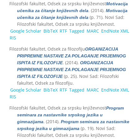
Filozofski fakultet, Odsek za srpsku književnost
Motivacija
. (2014).
učenika za čitanje književnih dela
Motivacija
(p. 71). Novi Sad:
učenika za čitanje književnih dela
Filozofski fakultet, Odsek za srpsku književnost.
Google Scholar
BibTeX
RTF
Tagged
MARC
EndNote XML
RIS
Filozofski fakultet, Odsek za filozofiju
ORGANIZACIJA
PRIPREMNE NASTAVE ZA POLAGANJE PRIJEMNOG
. (2014).
ISPITA IZ FILOZOFIJE
ORGANIZACIJA
PRIPREMNE NASTAVE ZA POLAGANJE PRIJEMNOG
(p. 25). Novi Sad: Filozofski
ISPITA IZ FILOZOFIJE
fakultet, Odsek za filozofiju.
Google Scholar
BibTeX
RTF
Tagged
MARC
EndNote XML
RIS
Filozofski fakultet, Odsek za srpsku književnost
Program
seminara za nastavnike srpskog jezika u
. (2014).
gimnazijama
Program seminara za nastavnike
(p. 19). Novi Sad:
srpskog jezika u gimnazijama
Filozofski fakultet, Odsek za srpsku književnost.