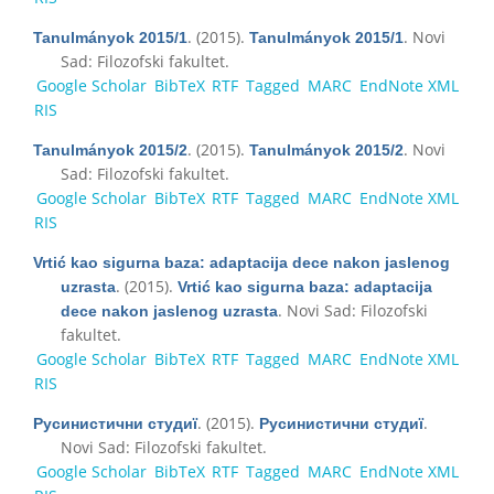
. (2015).
. Novi
Tanulmányok 2015/1
Tanulmányok 2015/1
Sad: Filozofski fakultet.
Google Scholar
BibTeX
RTF
Tagged
MARC
EndNote XML
RIS
. (2015).
. Novi
Tanulmányok 2015/2
Tanulmányok 2015/2
Sad: Filozofski fakultet.
Google Scholar
BibTeX
RTF
Tagged
MARC
EndNote XML
RIS
Vrtić kao sigurna baza: adaptacija dece nakon jaslenog
. (2015).
uzrasta
Vrtić kao sigurna baza: adaptacija
. Novi Sad: Filozofski
dece nakon jaslenog uzrasta
fakultet.
Google Scholar
BibTeX
RTF
Tagged
MARC
EndNote XML
RIS
. (2015).
.
Русинистични студиї
Русинистични студиї
Novi Sad: Filozofski fakultet.
Google Scholar
BibTeX
RTF
Tagged
MARC
EndNote XML