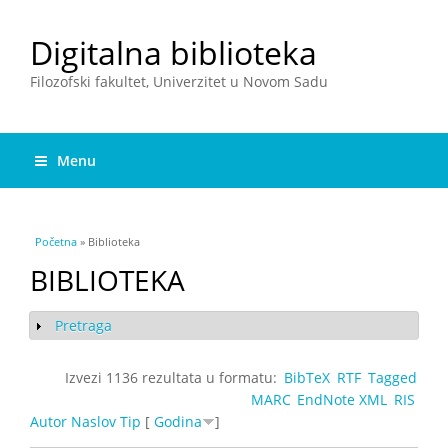
Digitalna biblioteka
Filozofski fakultet, Univerzitet u Novom Sadu
Menu
You are here
Početna
» Biblioteka
BIBLIOTEKA
Pretraga
Show
Izvezi 1136 rezultata u formatu:
BibTeX
RTF
Tagged
MARC
EndNote XML
RIS
Autor
Naslov
Tip
[
Godina
]