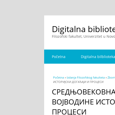
Digitalna bibliot
Filozofski fakultet, Univerzitet u No
Početna
Digitalna bilbliotek
You are here
Početna
»
Izdanja Filozofskog fakulteta
»
Zborn
ИСТОРИЈСКИ ДОГАЂАЈИ И ПРОЦЕСИ
СРЕДЊОВЕКОВНА
ВОЈВОДИНЕ ИСТО
ПРОЦЕСИ