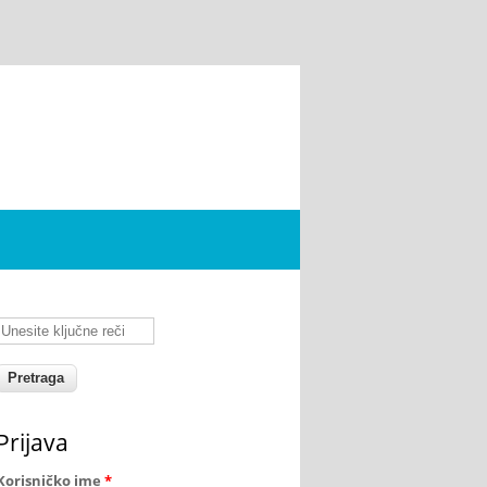
Unesite ključne reči
Prijava
Korisničko ime
*