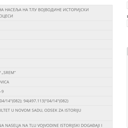
А НАСЕЉА НА ТЛУ ВОЈВОДИНЕ ИСТОРИЈСКИ
РОЦЕСИ
V „SREM“
VICA
-9
04/14"(082); 94(497.113)"04/14"(082)
ULTET U NOVOM SADU, ODSEK ZA ISTORIJU
 NASELJA NA TLU VOJVODINE ISTORIJSKI DOGAĐAJI I