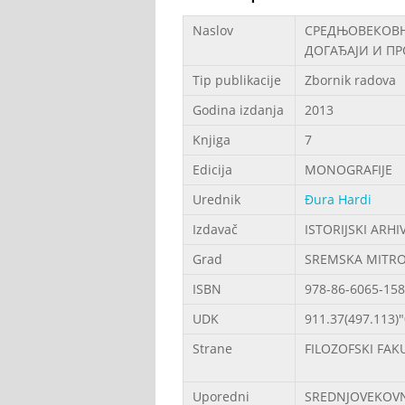
Podaci
Naslov
СРЕДЊОВЕКОВН
ДОГАЂАЈИ И П
Tip publikacije
Zbornik radova
Godina izdanja
2013
Knjiga
7
Edicija
MONOGRAFIJE
Urednik
Đura Hardi
Izdavač
ISTORIJSKI ARHI
Grad
SREMSKA MITRO
ISBN
978-86-6065-158
UDK
911.37(497.113)"
Strane
FILOZOFSKI FAK
Uporedni
SREDNJOVEKOVNA