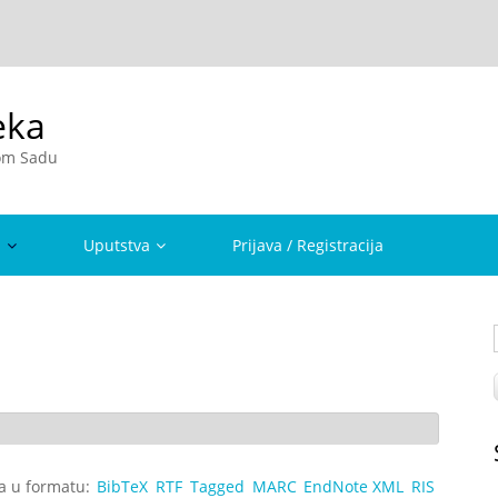
eka
vom Sadu
a
Uputstva
Prijava / Registracija
ta u formatu:
BibTeX
RTF
Tagged
MARC
EndNote XML
RIS