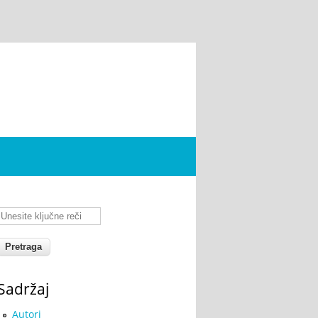
Unesite ključne reči
Sadržaj
Autori