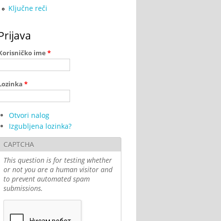
Ključne reči
Prijava
Korisničko ime
*
Lozinka
*
Otvori nalog
Izgubljena lozinka?
CAPTCHA
This question is for testing whether
or not you are a human visitor and
to prevent automated spam
submissions.