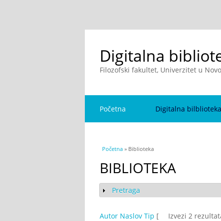
Digitalna bibliot
Filozofski fakultet, Univerzitet u No
Početna
Digitalna bilbliotek
You are here
Početna
» Biblioteka
BIBLIOTEKA
Pretraga
Show
Autor
Naslov
Tip
[
Izvezi 2 rezulta