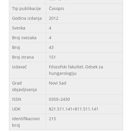
Tip publikacije
Časopis
Godina izdanja
2012
Sveska
4
Broj svezaka
4
Broj
43
Broj strana
151
Izdavač
Filozofski fakultet, Odsek za
hungarologiju
Grad
Novi Sad
objavljivanja
ISSN
0350–2430
UDK
821.511.141+811.511.141
Identifikacioni
215
broj