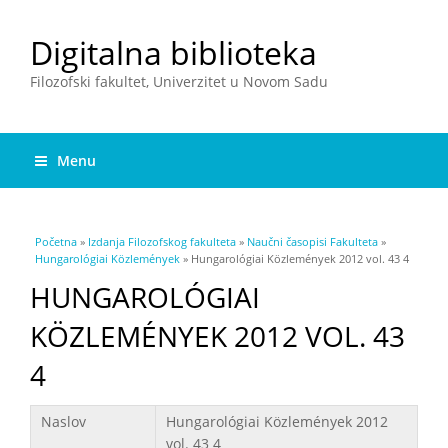
Digitalna biblioteka
Filozofski fakultet, Univerzitet u Novom Sadu
Menu
You are here
Početna
»
Izdanja Filozofskog fakulteta
»
Naučni časopisi Fakulteta
»
Hungarológiai Közlemények
» Hungarológiai Közlemények 2012 vol. 43 4
HUNGAROLÓGIAI
KÖZLEMÉNYEK 2012 VOL. 43
4
Podaci
Naslov
Hungarológiai Közlemények 2012
vol. 43 4