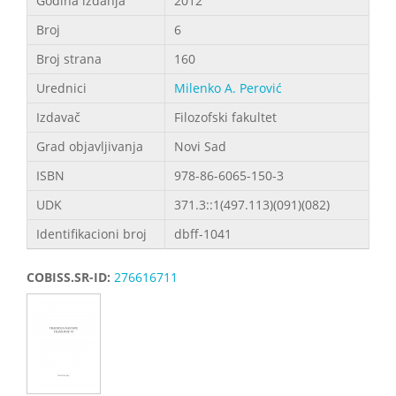
Godina izdanja
2012
Broj
6
Broj strana
160
Urednici
Milenko A. Perović
Izdavač
Filozofski fakultet
Grad objavljivanja
Novi Sad
ISBN
978-86-6065-150-3
UDK
371.3::1(497.113)(091)(082)
Identifikacioni broj
dbff-1041
COBISS.SR-ID:
276616711