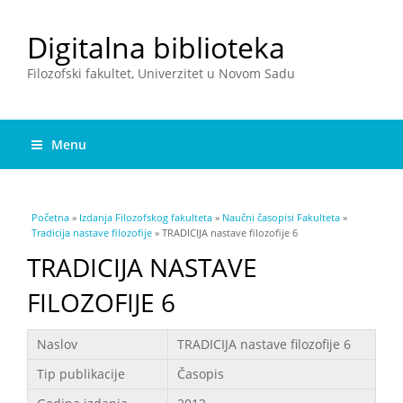
Digitalna biblioteka
Filozofski fakultet, Univerzitet u Novom Sadu
Menu
You are here
Početna
»
Izdanja Filozofskog fakulteta
»
Naučni časopisi Fakulteta
»
Tradicija nastave filozofije
» TRADICIJA nastave filozofije 6
TRADICIJA NASTAVE
FILOZOFIJE 6
Podaci
Naslov
TRADICIJA nastave filozofije 6
Tip publikacije
Časopis