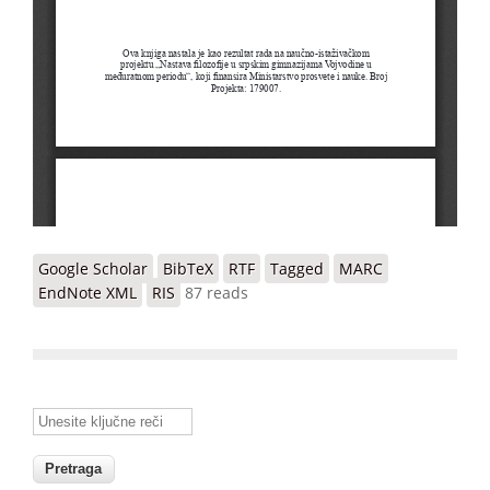
Google Scholar
BibTeX
RTF
Tagged
MARC
EndNote XML
RIS
87 reads
Unesite ključne reči