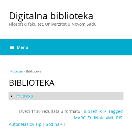
Digitalna biblioteka
Filozofski fakultet, Univerzitet u Novom Sadu
Menu
You are here
Početna
» Biblioteka
BIBLIOTEKA
Pretraga
Show
Izvezi 1136 rezultata u formatu:
BibTeX
RTF
Tagged
MARC
EndNote XML
RIS
Autor
Naslov
Tip
[
Godina
]