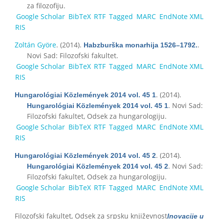
za filozofiju.
Google Scholar
BibTeX
RTF
Tagged
MARC
EndNote XML
RIS
Zoltán Györe
. (2014).
.
Habzburška monarhija 1526–1792.
Novi Sad: Filozofski fakultet.
Google Scholar
BibTeX
RTF
Tagged
MARC
EndNote XML
RIS
. (2014).
Hungarológiai Közlemények 2014 vol. 45 1
. Novi Sad:
Hungarológiai Közlemények 2014 vol. 45 1
Filozofski fakultet, Odsek za hungarologiju.
Google Scholar
BibTeX
RTF
Tagged
MARC
EndNote XML
RIS
. (2014).
Hungarológiai Közlemények 2014 vol. 45 2
. Novi Sad:
Hungarológiai Közlemények 2014 vol. 45 2
Filozofski fakultet, Odsek za hungarologiju.
Google Scholar
BibTeX
RTF
Tagged
MARC
EndNote XML
RIS
Filozofski fakultet, Odsek za srpsku književnost
Inovacije u