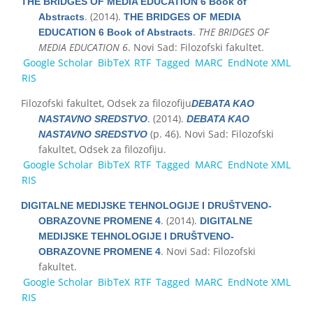
THE BRIDGES OF MEDIA EDUCATION 6 Book of
. (2014).
Abstracts
THE BRIDGES OF MEDIA
.
THE BRIDGES OF
EDUCATION 6 Book of Abstracts
MEDIA EDUCATION 6
. Novi Sad: Filozofski fakultet.
Google Scholar
BibTeX
RTF
Tagged
MARC
EndNote XML
RIS
Filozofski fakultet, Odsek za filozofiju
DEBATA KAO
. (2014).
NASTAVNO SREDSTVO
DEBATA KAO
(p. 46). Novi Sad: Filozofski
NASTAVNO SREDSTVO
fakultet, Odsek za filozofiju.
Google Scholar
BibTeX
RTF
Tagged
MARC
EndNote XML
RIS
DIGITALNE MEDIJSKE TEHNOLOGIJE I DRUŠTVENO-
. (2014).
OBRAZOVNE PROMENE 4
DIGITALNE
MEDIJSKE TEHNOLOGIJE I DRUŠTVENO-
. Novi Sad: Filozofski
OBRAZOVNE PROMENE 4
fakultet.
Google Scholar
BibTeX
RTF
Tagged
MARC
EndNote XML
RIS