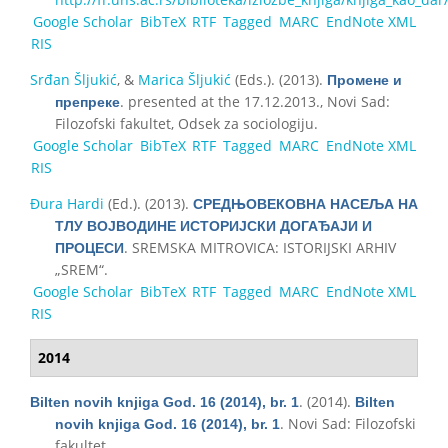
Google Scholar
BibTeX
RTF
Tagged
MARC
EndNote XML
RIS
Srđan Šljukić
, &
Marica Šljukić
(Eds.)
. (2013).
Промене и
. presented at the 17.12.2013., Novi Sad:
препреке
Filozofski fakultet, Odsek za sociologiju.
Google Scholar
BibTeX
RTF
Tagged
MARC
EndNote XML
RIS
Đura Hardi
(Ed.)
. (2013).
СРЕДЊОВЕКОВНА НАСЕЉА НА
ТЛУ ВОЈВОДИНЕ ИСТОРИЈСКИ ДОГАЂАЈИ И
. SREMSKA MITROVICA: ISTORIJSKI ARHIV
ПРОЦЕСИ
„SREM“.
Google Scholar
BibTeX
RTF
Tagged
MARC
EndNote XML
RIS
2014
. (2014).
Bilten novih knjiga God. 16 (2014), br. 1
Bilten
. Novi Sad: Filozofski
novih knjiga God. 16 (2014), br. 1
fakultet.