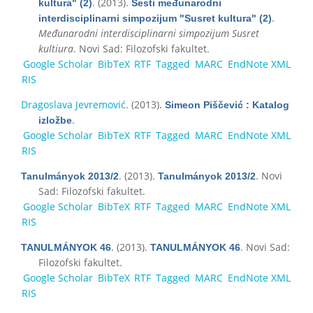
. (2013).
kultura" (2)
Šesti međunarodni
.
interdisciplinarni simpozijum "Susret kultura" (2)
Međunarodni interdisciplinarni simpozijum Susret
kultiura
. Novi Sad: Filozofski fakultet.
Google Scholar
BibTeX
RTF
Tagged
MARC
EndNote XML
RIS
Dragoslava Jevremović
. (2013).
Simeon Piščević : Katalog
.
izložbe
Google Scholar
BibTeX
RTF
Tagged
MARC
EndNote XML
RIS
. (2013).
. Novi
Tanulmányok 2013/2
Tanulmányok 2013/2
Sad: Filozofski fakultet.
Google Scholar
BibTeX
RTF
Tagged
MARC
EndNote XML
RIS
. (2013).
. Novi Sad:
TANULMÁNYOK 46
TANULMÁNYOK 46
Filozofski fakultet.
Google Scholar
BibTeX
RTF
Tagged
MARC
EndNote XML
RIS