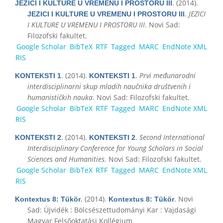
. (2014).
JEZICI I KULTURE U VREMENU I PROSTORU III
.
JEZICI
JEZICI I KULTURE U VREMENU I PROSTORU III
I KULTURE U VREMENU I PROSTORU III
. Novi Sad:
Filozofski fakultet.
Google Scholar
BibTeX
RTF
Tagged
MARC
EndNote XML
RIS
. (2014).
.
Prvi međunarodni
KONTEKSTI 1
KONTEKSTI 1
interdisciplinarni skup mladih naučnika društvenih i
humanističkih nauka
. Novi Sad: Filozofski fakultet.
Google Scholar
BibTeX
RTF
Tagged
MARC
EndNote XML
RIS
. (2014).
.
Second International
KONTEKSTI 2
KONTEKSTI 2
Interdisciplinary Conference for Young Scholars in Social
Sciences and Humanities
. Novi Sad: Filozofski fakultet.
Google Scholar
BibTeX
RTF
Tagged
MARC
EndNote XML
RIS
. (2014).
. Novi
Kontextus 8: Tükör
Kontextus 8: Tükör
Sad: Újvidék : Bölcsészettudományi Kar : Vajdasági
Magyar Felsőoktatási Kollégium.