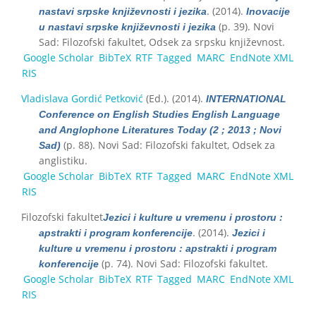
. (2014).
nastavi srpske književnosti i jezika
Inovacije
(p. 39). Novi
u nastavi srpske književnosti i jezika
Sad: Filozofski fakultet, Odsek za srpsku književnost.
Google Scholar
BibTeX
RTF
Tagged
MARC
EndNote XML
RIS
Vladislava Gordić Petković
(Ed.)
. (2014).
INTERNATIONAL
Conference on English Studies English Language
and Anglophone Literatures Today (2 ; 2013 ; Novi
(p. 88). Novi Sad: Filozofski fakultet, Odsek za
Sad)
anglistiku.
Google Scholar
BibTeX
RTF
Tagged
MARC
EndNote XML
RIS
Filozofski fakultet
Jezici i kulture u vremenu i prostoru :
. (2014).
apstrakti i program konferencije
Jezici i
kulture u vremenu i prostoru : apstrakti i program
(p. 74). Novi Sad: Filozofski fakultet.
konferencije
Google Scholar
BibTeX
RTF
Tagged
MARC
EndNote XML
RIS