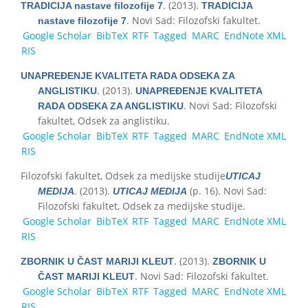
. (2013).
TRADICIJA nastave filozofije 7
TRADICIJA
. Novi Sad: Filozofski fakultet.
nastave filozofije 7
Google Scholar
BibTeX
RTF
Tagged
MARC
EndNote XML
RIS
UNAPREĐENJE KVALITETA RADA ODSEKA ZA
. (2013).
ANGLISTIKU
UNAPREĐENJE KVALITETA
. Novi Sad: Filozofski
RADA ODSEKA ZA ANGLISTIKU
fakultet, Odsek za anglistiku.
Google Scholar
BibTeX
RTF
Tagged
MARC
EndNote XML
RIS
Filozofski fakultet, Odsek za medijske studije
UTICAJ
. (2013).
(p. 16). Novi Sad:
MEDIJA
UTICAJ MEDIJA
Filozofski fakultet, Odsek za medijske studije.
Google Scholar
BibTeX
RTF
Tagged
MARC
EndNote XML
RIS
. (2013).
ZBORNIK U ČAST MARIJI KLEUT
ZBORNIK U
. Novi Sad: Filozofski fakultet.
ČAST MARIJI KLEUT
Google Scholar
BibTeX
RTF
Tagged
MARC
EndNote XML
RIS