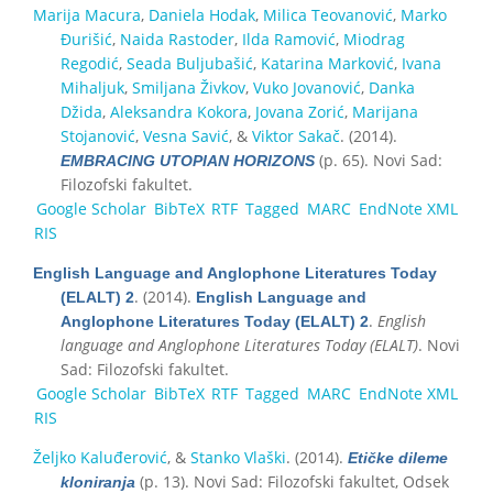
Marija Macura
,
Daniela Hodak
,
Milica Teovanović
,
Marko
Đurišić
,
Naida Rastoder
,
Ilda Ramović
,
Miodrag
Regodić
,
Seada Buljubašić
,
Katarina Marković
,
Ivana
Mihaljuk
,
Smiljana Živkov
,
Vuko Jovanović
,
Danka
Džida
,
Aleksandra Kokora
,
Jovana Zorić
,
Marijana
Stojanović
,
Vesna Savić
, &
Viktor Sakač
. (2014).
(p. 65). Novi Sad:
EMBRACING UTOPIAN HORIZONS
Filozofski fakultet.
Google Scholar
BibTeX
RTF
Tagged
MARC
EndNote XML
RIS
English Language and Anglophone Literatures Today
. (2014).
(ELALT) 2
English Language and
.
English
Anglophone Literatures Today (ELALT) 2
language and Anglophone Literatures Today (ELALT)
. Novi
Sad: Filozofski fakultet.
Google Scholar
BibTeX
RTF
Tagged
MARC
EndNote XML
RIS
Željko Kaluđerović
, &
Stanko Vlaški
. (2014).
Etičke dileme
(p. 13). Novi Sad: Filozofski fakultet, Odsek
kloniranja