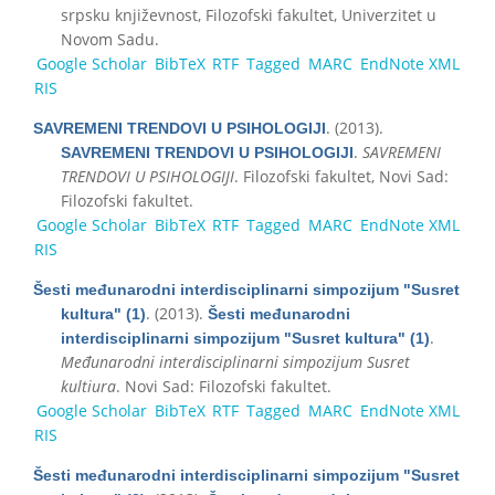
srpsku književnost, Filozofski fakultet, Univerzitet u
Novom Sadu.
Google Scholar
BibTeX
RTF
Tagged
MARC
EndNote XML
RIS
. (2013).
SAVREMENI TRENDOVI U PSIHOLOGIJI
.
SAVREMENI
SAVREMENI TRENDOVI U PSIHOLOGIJI
TRENDOVI U PSIHOLOGIJI
. Filozofski fakultet, Novi Sad:
Filozofski fakultet.
Google Scholar
BibTeX
RTF
Tagged
MARC
EndNote XML
RIS
Šesti međunarodni interdisciplinarni simpozijum "Susret
. (2013).
kultura" (1)
Šesti međunarodni
.
interdisciplinarni simpozijum "Susret kultura" (1)
Međunarodni interdisciplinarni simpozijum Susret
kultiura
. Novi Sad: Filozofski fakultet.
Google Scholar
BibTeX
RTF
Tagged
MARC
EndNote XML
RIS
Šesti međunarodni interdisciplinarni simpozijum "Susret