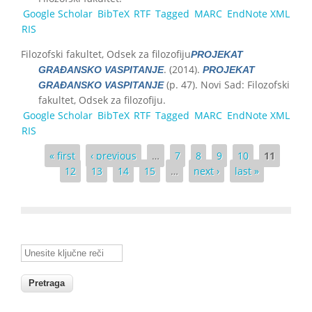
Google Scholar
BibTeX
RTF
Tagged
MARC
EndNote XML
RIS
Filozofski fakultet, Odsek za filozofiju
PROJEKAT
. (2014).
GRAĐANSKO VASPITANJE
PROJEKAT
(p. 47). Novi Sad: Filozofski
GRAĐANSKO VASPITANJE
fakultet, Odsek za filozofiju.
Google Scholar
BibTeX
RTF
Tagged
MARC
EndNote XML
RIS
Pages
« first
‹ previous
…
7
8
9
10
11
12
13
14
15
…
next ›
last »
Unesite ključne reči