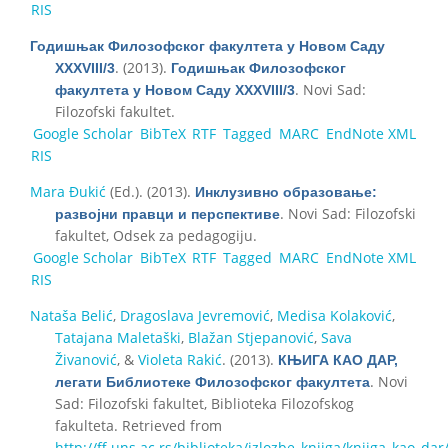
RIS
Годишњак Филозофског факултета у Новом Саду
. (2013).
XXXVIII/3
Годишњак Филозофског
. Novi Sad:
факултета у Новом Саду XXXVIII/3
Filozofski fakultet.
Google Scholar
BibTeX
RTF
Tagged
MARC
EndNote XML
RIS
Mara Đukić
(Ed.)
. (2013).
Инклузивно образовање:
. Novi Sad: Filozofski
развојни правци и перспективе
fakultet, Odsek za pedagogiju.
Google Scholar
BibTeX
RTF
Tagged
MARC
EndNote XML
RIS
Nataša Belić
,
Dragoslava Jevremović
,
Medisa Kolaković
,
Tatajana Maletaški
,
Blažan Stjepanović
,
Sava
Živanović
, &
Violeta Rakić
. (2013).
КЊИГА КАО ДАР,
. Novi
легати Библиотеке Филозофског факултета
Sad: Filozofski fakultet, Biblioteka Filozofskog
fakulteta. Retrieved from
http://ff.uns.ac.rs/biblioteka/izlozbe_knjiga/knjiga_kao_da