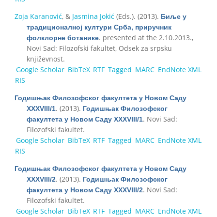
Zoja Karanović
, &
Jasmina Jokić
(Eds.)
. (2013).
Биље у
традиционалној култури Срба, приручник
. presented at the 2.10.2013.,
фолклорне ботанике
Novi Sad: Filozofski fakultet, Odsek za srpsku
književnost.
Google Scholar
BibTeX
RTF
Tagged
MARC
EndNote XML
RIS
Годишњак Филозофског факултета у Новом Саду
. (2013).
XXXVIII/1
Годишњак Филозофског
. Novi Sad:
факултета у Новом Саду XXXVIII/1
Filozofski fakultet.
Google Scholar
BibTeX
RTF
Tagged
MARC
EndNote XML
RIS
Годишњак Филозофског факултета у Новом Саду
. (2013).
XXXVIII/2
Годишњак Филозофског
. Novi Sad:
факултета у Новом Саду XXXVIII/2
Filozofski fakultet.
Google Scholar
BibTeX
RTF
Tagged
MARC
EndNote XML