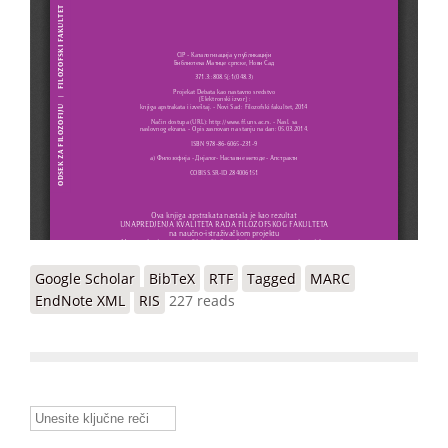
Google Scholar
BibTeX
RTF
Tagged
MARC
EndNote XML
RIS
227 reads
Unesite ključne reči