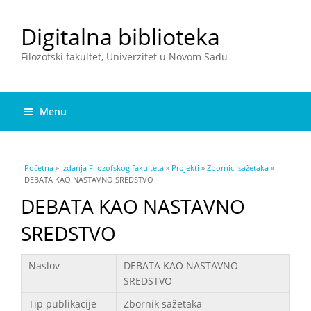
Digitalna biblioteka
Filozofski fakultet, Univerzitet u Novom Sadu
Menu
You are here
Početna
»
Izdanja Filozofskog fakulteta
»
Projekti
»
Zbornici sažetaka
»
DEBATA KAO NASTAVNO SREDSTVO
DEBATA KAO NASTAVNO
SREDSTVO
Podaci
Naslov
DEBATA KAO NASTAVNO
SREDSTVO
Tip publikacije
Zbornik sažetaka