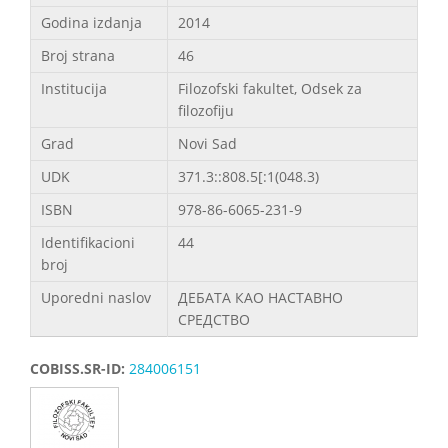
Godina izdanja
2014
Broj strana
46
Institucija
Filozofski fakultet, Odsek za
filozofiju
Grad
Novi Sad
UDK
371.3::808.5[:1(048.3)
ISBN
978-86-6065-231-9
Identifikacioni
44
broj
Uporedni naslov
ДЕБАТА КАО НАСТАВНО
СРЕДСТВО
COBISS.SR-ID:
284006151