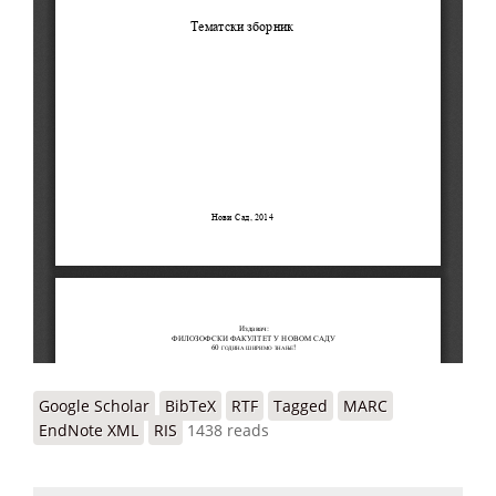
Google Scholar
BibTeX
RTF
Tagged
MARC
EndNote XML
RIS
1438 reads