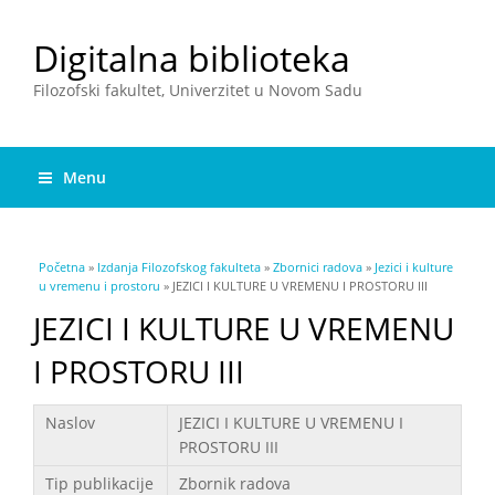
Digitalna biblioteka
Filozofski fakultet, Univerzitet u Novom Sadu
Menu
You are here
Početna
»
Izdanja Filozofskog fakulteta
»
Zbornici radova
»
Jezici i kulture
u vremenu i prostoru
» JEZICI I KULTURE U VREMENU I PROSTORU III
JEZICI I KULTURE U VREMENU
I PROSTORU III
Podaci
Naslov
JEZICI I KULTURE U VREMENU I
PROSTORU III
Tip publikacije
Zbornik radova