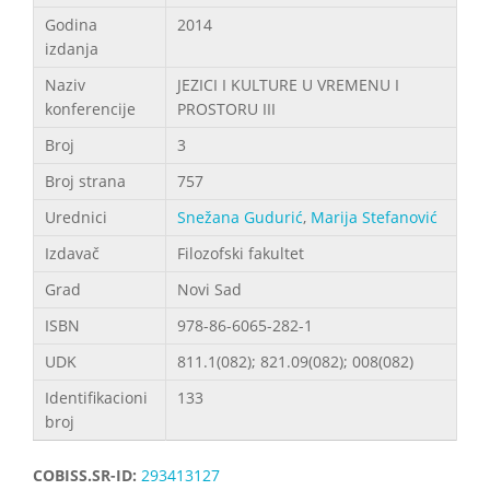
Godina
2014
izdanja
Naziv
JEZICI I KULTURE U VREMENU I
konferencije
PROSTORU III
Broj
3
Broj strana
757
Urednici
Snežana Gudurić
,
Marija Stefanović
Izdavač
Filozofski fakultet
Grad
Novi Sad
ISBN
978-86-6065-282-1
UDK
811.1(082); 821.09(082); 008(082)
Identifikacioni
133
broj
COBISS.SR-ID:
293413127