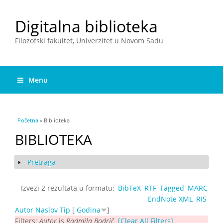
Digitalna biblioteka
Filozofski fakultet, Univerzitet u Novom Sadu
Menu
You are here
Početna
» Biblioteka
BIBLIOTEKA
Pretraga
Show
Izvezi 2 rezultata u formatu:
BibTeX
RTF
Tagged
MARC
EndNote XML
RIS
Autor
Naslov
Tip
[
Godina
]
Filters:
Autor
is
Radmila Bodrič
[Clear All Filters]