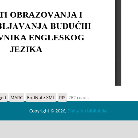
ged
MARC
EndNote XML
RIS
262 reads
Copyright © 2026,
Digitalna biblioteka
.