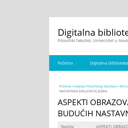
Digitalna bibliot
Filozofski fakultet, Univerzitet u No
Početna
Digitalna bilbliotek
You are here
Početna
»
Izdanja Filozofskog fakulteta
»
Monog
NASTAVNIKA ENGLESKOG JEZIKA
ASPEKTI OBRAZOV
BUDUĆIH NASTAVN
Podaci
Naslov
ASPEKTI OBRAZ