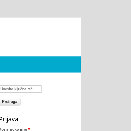
Unesite ključne reči
Prijava
Korisničko ime
*