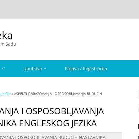
eka
vom Sadu
a
Uputstva
Prijava / Registracija
rafije
» ASPEKTI OBRAZOVANJA I OSPOSOBLJAVANJA BUDUĆIH
ANJA I OSPOSOBLJAVANJA
IKA ENGLESKOG JEZIKA
OVANJA I OSPOSOBLJAVANJA BUDUĆIH NASTAVNIKA