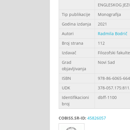
ENGLESKOG JEZ
Tip publikacije
Monografija
Godina izdanja
2021
Autori
Radmila Bodrič
Broj strana
112
Izdavač
Filozofski fakulte
Grad
Novi Sad
objavljivanja
ISBN
978-86-6065-664
UDK
378-057.175:811.
Identifikacioni
dbff-1100
broj
COBISS.SR-ID:
45826057