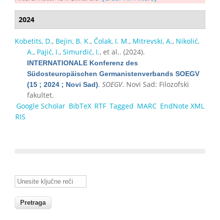
2024
Kobetits, D.
,
Bejin, B. K.
,
Čolak, I. M.
,
Mitrevski, A.
,
Nikolić,
A.
,
Pajić, I.
,
Simurdić, I.
, et al.
. (2024).
INTERNATIONALE Konferenz des
Südosteuropäischen Germanistenverbands SOEGV
.
SOEGV
. Novi Sad: Filozofski
(15 ; 2024 ; Novi Sad)
fakultet.
Google Scholar
BibTeX
RTF
Tagged
MARC
EndNote XML
RIS
Unesite ključne reči