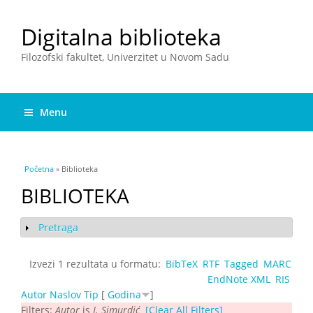
Digitalna biblioteka
Filozofski fakultet, Univerzitet u Novom Sadu
Menu
You are here
Početna
» Biblioteka
BIBLIOTEKA
Pretraga
Show
Izvezi 1 rezultata u formatu:
BibTeX
RTF
Tagged
MARC
EndNote XML
RIS
Autor
Naslov
Tip
[
Godina
]
Filters:
Autor
is
I. Simurdić
[Clear All Filters]