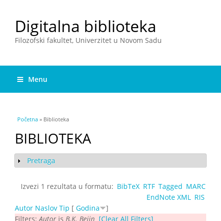
Digitalna biblioteka
Filozofski fakultet, Univerzitet u Novom Sadu
Menu
You are here
Početna
» Biblioteka
BIBLIOTEKA
Pretraga
Show
Izvezi 1 rezultata u formatu:
BibTeX
RTF
Tagged
MARC
EndNote XML
RIS
Autor
Naslov
Tip
[
Godina
]
Filters:
Autor
is
B.K. Bejin
[Clear All Filters]