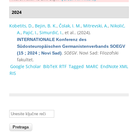
2024
Kobetits, D.
,
Bejin, B. K.
,
Čolak, I. M.
,
Mitrevski, A.
,
Nikolić,
A.
,
Pajić, I.
,
Simurdić, I.
, et al.
. (2024).
INTERNATIONALE Konferenz des
Südosteuropäischen Germanistenverbands SOEGV
.
SOEGV
. Novi Sad: Filozofski
(15 ; 2024 ; Novi Sad)
fakultet.
Google Scholar
BibTeX
RTF
Tagged
MARC
EndNote XML
RIS
Unesite ključne reči