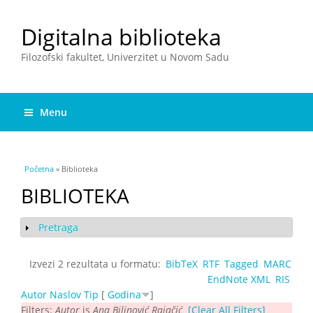
Digitalna biblioteka
Filozofski fakultet, Univerzitet u Novom Sadu
Menu
You are here
Početna
» Biblioteka
BIBLIOTEKA
Pretraga
Show
Izvezi 2 rezultata u formatu:
BibTeX
RTF
Tagged
MARC
EndNote XML
RIS
Autor
Naslov
Tip
[
Godina
]
Filters:
Autor
is
Ana Bilinović Rajačić
[Clear All Filters]