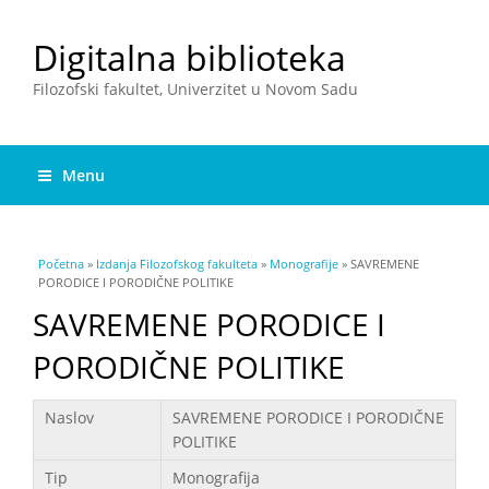
Digitalna biblioteka
Filozofski fakultet, Univerzitet u Novom Sadu
Menu
You are here
Početna
»
Izdanja Filozofskog fakulteta
»
Monografije
» SAVREMENE
PORODICE I PORODIČNE POLITIKE
SAVREMENE PORODICE I
PORODIČNE POLITIKE
Podaci
Naslov
SAVREMENE PORODICE I PORODIČNE
POLITIKE
Tip
Monografija