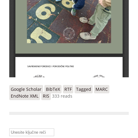
Google Scholar
BibTeX
RTF
Tagged
MARC
EndNote XML
RIS
333 reads
Unesite ključne reči