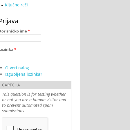
Ključne reči
Prijava
Korisničko ime
*
Lozinka
*
Otvori nalog
Izgubljena lozinka?
CAPTCHA
This question is for testing whether
or not you are a human visitor and
to prevent automated spam
submissions.