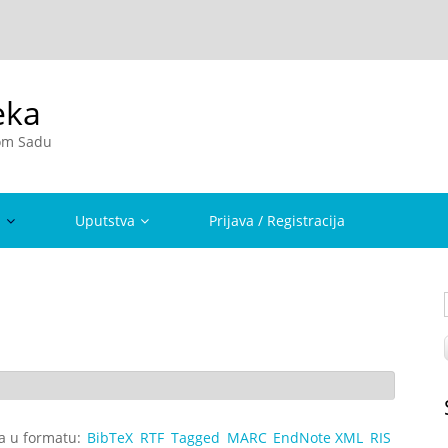
eka
vom Sadu
a
Uputstva
Prijava / Registracija
ta u formatu:
BibTeX
RTF
Tagged
MARC
EndNote XML
RIS