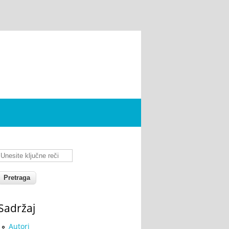
Unesite ključne reči
Sadržaj
Autori