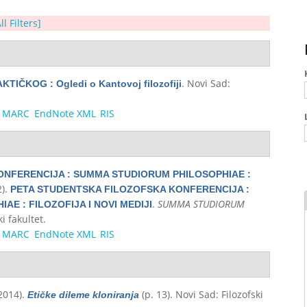
ll Filters]
. Novi Sad:
TIČKOG : Ogledi o Kantovoj filozofiji
MARC
EndNote XML
RIS
ONFERENCIJA : SUMMA STUDIORUM PHILOSOPHIAE :
2).
PETA STUDENTSKA FILOZOFSKA KONFERENCIJA :
.
SUMMA STUDIORUM
E : FILOZOFIJA I NOVI MEDIJI
i fakultet.
MARC
EndNote XML
RIS
(2014).
(p. 13). Novi Sad: Filozofski
Etičke dileme kloniranja