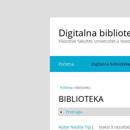
Digitalna bibliot
Filozofski fakultet, Univerzitet u No
Početna
Digitalna bilbliotek
You are here
Početna
» Biblioteka
BIBLIOTEKA
Pretraga
Show
Autor
Naslov
Tip
[
Izvezi 3 rezulta