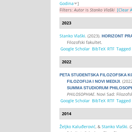
Godina
]
Filters:
Autor
is
Stanko Vlaški
[Clear A
2023
Stanko Vlaški
. (2023).
HORIZONT PRAK
Filozofski fakultet.
Google Scholar
BibTeX
RTF
Tagged
2022
PETA STUDENTSKA FILOZOFSKA K
. (202
FILOZOFIJA I NOVI MEDIJI
SUMMA STUDIORUM PHILOSOPHIA
PHILOSOPHIAE
. Novi Sad: Filozofsk
Google Scholar
BibTeX
RTF
Tagged
2014
Željko Kaluđerović
, &
Stanko Vlaški
. 