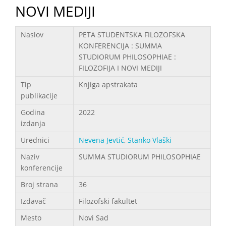
NOVI MEDIJI
Podaci
Naslov
PETA STUDENTSKA FILOZOFSKA
KONFERENCIJA : SUMMA
STUDIORUM PHILOSOPHIAE :
FILOZOFIJA I NOVI MEDIJI
Tip
Knjiga apstrakata
publikacije
Godina
2022
izdanja
Urednici
Nevena Jevtić
,
Stanko Vlaški
Naziv
SUMMA STUDIORUM PHILOSOPHIAE
konferencije
Broj strana
36
Izdavač
Filozofski fakultet
Mesto
Novi Sad