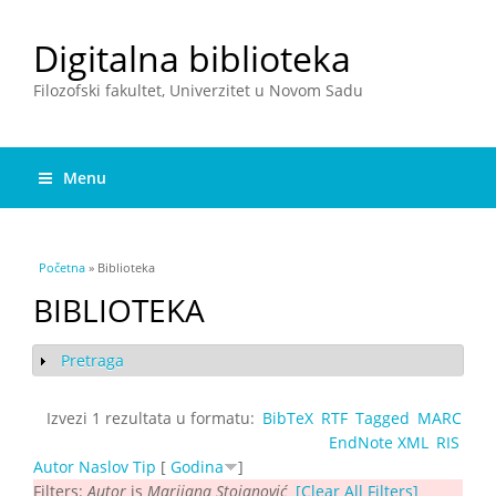
Digitalna biblioteka
Filozofski fakultet, Univerzitet u Novom Sadu
Menu
You are here
Početna
» Biblioteka
BIBLIOTEKA
Pretraga
Show
Izvezi 1 rezultata u formatu:
BibTeX
RTF
Tagged
MARC
EndNote XML
RIS
Autor
Naslov
Tip
[
Godina
]
Filters:
Autor
is
Marijana Stojanović
[Clear All Filters]