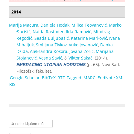
2014
Marija Macura
,
Daniela Hodak
,
Milica Teovanović
,
Marko
Đurišić
,
Naida Rastoder
,
Ilda Ramović
,
Miodrag
Regodić
,
Seada Buljubašić
,
Katarina Marković
,
Ivana
Mihaljuk
,
Smiljana Živkov
,
Vuko Jovanović
,
Danka
Džida
,
Aleksandra Kokora
,
Jovana Zorić
,
Marijana
Stojanović
,
Vesna Savić
, &
Viktor Sakač
. (2014).
(p. 65). Novi Sad:
EMBRACING UTOPIAN HORIZONS
Filozofski fakultet.
Google Scholar
BibTeX
RTF
Tagged
MARC
EndNote XML
RIS
Unesite ključne reči