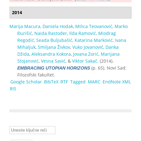
2014
Marija Macura
,
Daniela Hodak
,
Milica Teovanović
,
Marko
Đurišić
,
Naida Rastoder
,
Ilda Ramović
,
Miodrag
Regodić
,
Seada Buljubašić
,
Katarina Marković
,
Ivana
Mihaljuk
,
Smiljana Živkov
,
Vuko Jovanović
,
Danka
Džida
,
Aleksandra Kokora
,
Jovana Zorić
,
Marijana
Stojanović
,
Vesna Savić
, &
Viktor Sakač
. (2014).
(p. 65). Novi Sad:
EMBRACING UTOPIAN HORIZONS
Filozofski fakultet.
Google Scholar
BibTeX
RTF
Tagged
MARC
EndNote XML
RIS
Unesite ključne reči