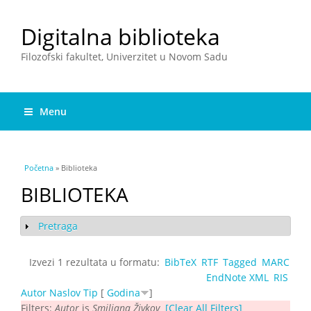
Digitalna biblioteka
Filozofski fakultet, Univerzitet u Novom Sadu
Menu
You are here
Početna
» Biblioteka
BIBLIOTEKA
Pretraga
Show
Izvezi 1 rezultata u formatu:
BibTeX
RTF
Tagged
MARC
EndNote XML
RIS
Autor
Naslov
Tip
[
Godina
]
Filters:
Autor
is
Smiljana Živkov
[Clear All Filters]