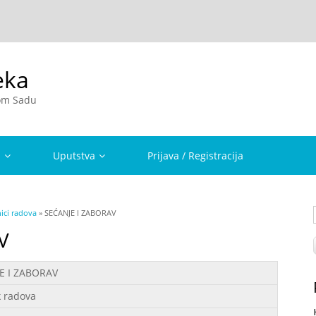
eka
vom Sadu
a
Uputstva
Prijava / Registracija
ici radova
» SEĆANJE I ZABORAV
V
E I ZABORAV
k radova