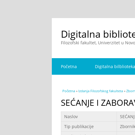
Digitalna bibliot
Filozofski fakultet, Univerzitet u No
Početna
Digitalna bilbliotek
You are here
Početna
»
Izdanja Filozofskog fakulteta
»
Zborn
SEĆANJE I ZABORA
Podaci
Naslov
SEĆANJ
Tip publikacije
Zborni