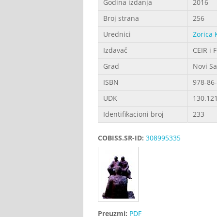
Godina izdanja
2016
Broj strana
256
Urednici
Zorica 
Izdavač
CEIR i F
Grad
Novi S
ISBN
978-86-
UDK
130.121
Identifikacioni broj
233
COBISS.SR-ID:
308995335
Preuzmi:
PDF