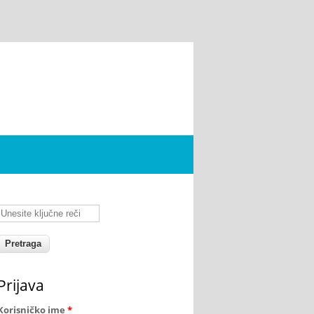
Unesite ključne reči
Prijava
Korisničko ime
*