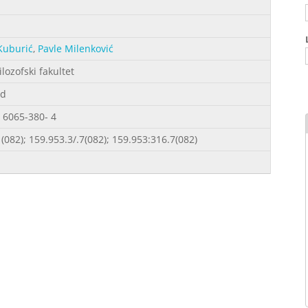
Kuburić
,
Pavle Milenković
ilozofski fakultet
ad
 6065-380- 4
(082); 159.953.3/.7(082); 159.953:316.7(082)