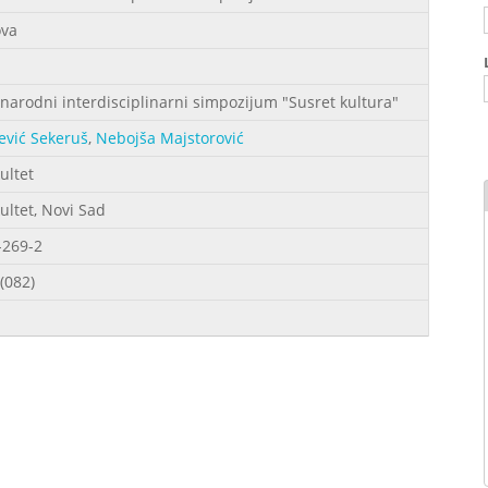
ova
rodni interdisciplinarni simpozijum "Susret kultura"
ević Sekeruš
,
Nebojša Majstorović
kultet
kultet, Novi Sad
-269-2
(082)