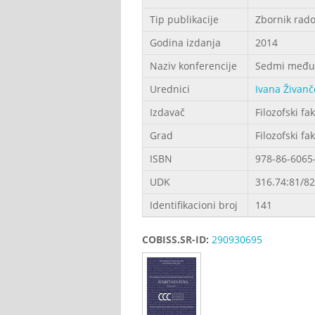
Tip publikacije
Zbornik rad
Godina izdanja
2014
Naziv konferencije
Sedmi međuna
Urednici
Ivana Živanč
Izdavač
Filozofski fa
Grad
Filozofski fa
ISBN
978-86-6065
UDK
316.74:81/82
Identifikacioni broj
141
COBISS.SR-ID:
290930695