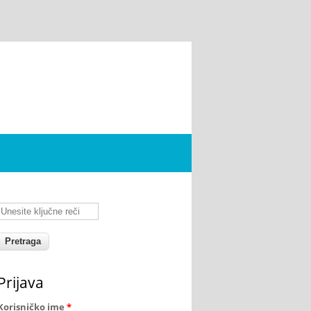
Unesite ključne reči
Prijava
Korisničko ime
*