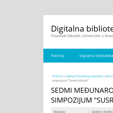
Digitalna bibliot
Filozofski fakultet, Univerzitet u No
Početna
Digitalna bilbliotek
You are here
Početna
»
Izdanja Filozofskog fakulteta
»
Zborn
simpozijum "Susret kultura"
SEDMI MEĐUNAROD
SIMPOZIJUM "SUS
Podaci
Naslov
Sedmi međuna