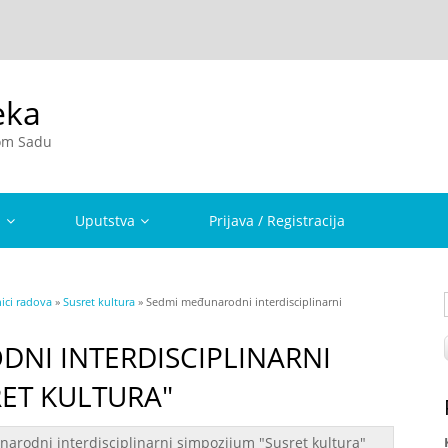
eka
vom Sadu
a
Uputstva
Prijava / Registracija
ici radova
»
Susret kultura
» Sedmi međunarodni interdisciplinarni
NI INTERDISCIPLINARNI
RET KULTURA"
rodni interdisciplinarni simpozijum "Susret kultura"