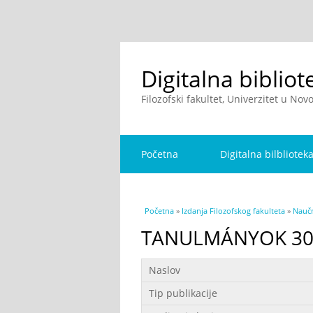
Digitalna bibliot
Filozofski fakultet, Univerzitet u No
Početna
Digitalna bilbliotek
You are here
Početna
»
Izdanja Filozofskog fakulteta
»
Naučn
TANULMÁNYOK 3
Podaci
Naslov
Tip publikacije