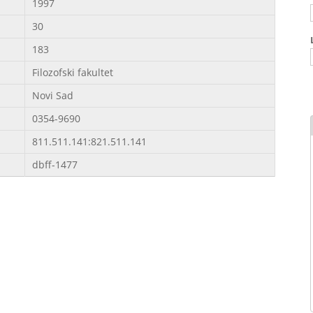
1997
30
183
Filozofski fakultet
Novi Sad
0354-9690
811.511.141:821.511.141
dbff-1477