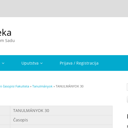
eka
vom Sadu
a
Uputstva
Prijava / Registracija
i časopisi Fakulteta
»
Tanulmányok
» TANULMÁNYOK 30
0
TANULMÁNYOK 30
Časopis