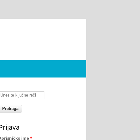
Unesite ključne reči
Prijava
Korisničko ime
*