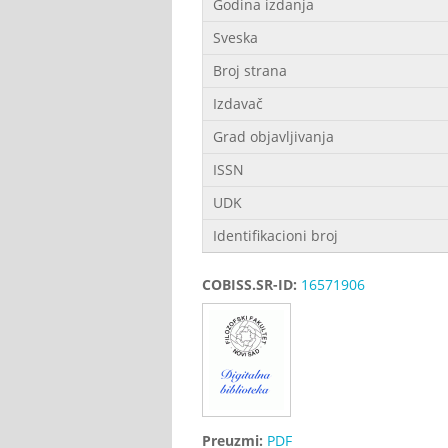
Godina izdanja
Sveska
Broj strana
Izdavač
Grad objavljivanja
ISSN
UDK
Identifikacioni broj
COBISS.SR-ID:
16571906
Preuzmi:
PDF