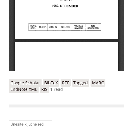
Google Scholar
BibTeX
RTF
Tagged
MARC
EndNote XML
RIS
1 read
Unesite ključne reči