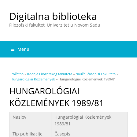
Digitalna biblioteka
Filozofski fakultet, Univerzitet u Novom Sadu
Menu
You are here
Početna
»
Izdanja Filozofskog fakulteta
»
Naučni časopisi Fakulteta
»
Hungarológiai Közlemények
» Hungarológiai Közlemények 1989/81
HUNGAROLÓGIAI
KÖZLEMÉNYEK 1989/81
Podaci
Naslov
Hungarológiai Közlemények
1989/81
Tip publikacije
Časopis