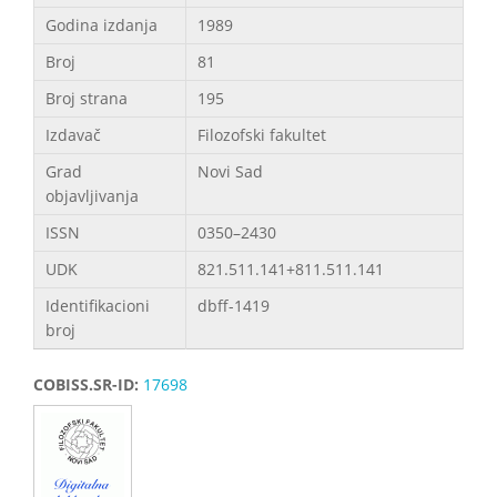
Godina izdanja
1989
Broj
81
Broj strana
195
Izdavač
Filozofski fakultet
Grad
Novi Sad
objavljivanja
ISSN
0350–2430
UDK
821.511.141+811.511.141
Identifikacioni
dbff-1419
broj
COBISS.SR-ID:
17698