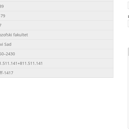
89
-79
7
ozofski fakultet
vi Sad
50–2430
1.511.141+811.511.141
ff-1417