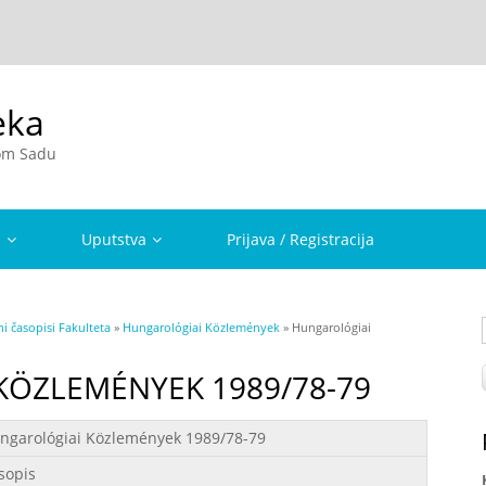
eka
vom Sadu
a
Uputstva
Prijava / Registracija
i časopisi Fakulteta
»
Hungarológiai Közlemények
» Hungarológiai
ÖZLEMÉNYEK 1989/78-79
ngarológiai Közlemények 1989/78-79
sopis