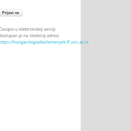
Časopis u elektronskoj verziji
dostupan je na sledećoj adresi
https://hungarologiaikozlemenyek.ff.uns.ac.rs