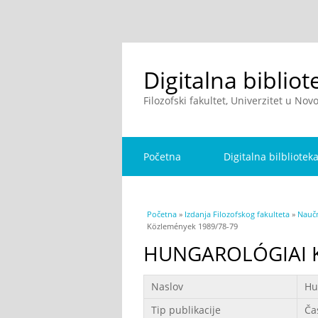
Digitalna bibliot
Filozofski fakultet, Univerzitet u No
Početna
Digitalna bilbliotek
You are here
Početna
»
Izdanja Filozofskog fakulteta
»
Naučn
Közlemények 1989/78-79
HUNGAROLÓGIAI K
Podaci
Naslov
Hu
Tip publikacije
Ča