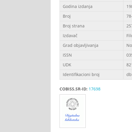
Godina izdanja
19
Broj
78
Broj strana
25
Izdavač
Fil
Grad objavljivanja
No
ISSN
03
UDK
82
Identifikacioni broj
db
COBISS.SR-ID:
17698