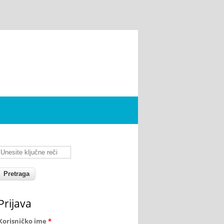
Unesite ključne reči
Prijava
Korisničko ime
*