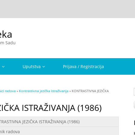
eka
vom Sadu
a
Uputstva
Prijava / Registracija
ici radova
»
Kontrastivna jezička istraživanja
» KONTRASTIVNA JEZIČКA
IČКA ISTRAŽIVANJA (1986)
RASTIVNA JEZIČКA ISTRAŽIVANJA (1986)
nik radova