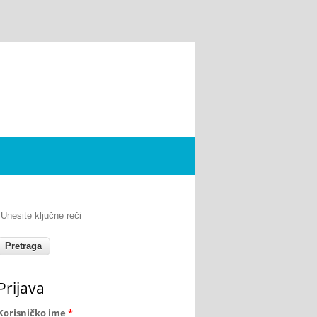
Unesite ključne reči
Prijava
Korisničko ime
*