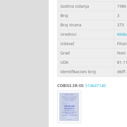
Godina izdanja
1986
Broj
3
Broj strana
373
Urednici
Alek
Izdavač
Filoz
Grad
Novi
UDK
81-11
Identifikacioni broj
dbff
COBISS.SR-ID:
514647140