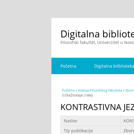
Digitalna bibliot
Filozofski fakultet, Univerzitet u No
Početna
Digitalna bilbliotek
You are here
Početna
»
Izdanja Filozofskog fakulteta
»
Zborn
ISTRAŽIVANJA (1986)
KONTRASTIVNA JEZ
Podaci
Naslov
KONT
Tip publikacije
Zbor