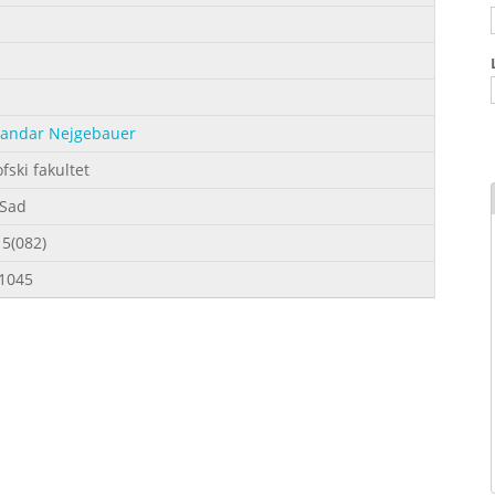
sandar Nejgebauer
ofski fakultet
 Sad
5(082)
-1045