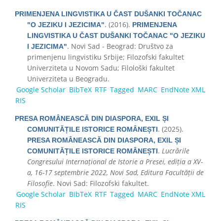
PRIMENJENA LINGVISTIKA U ČAST DUŠANKI TOČANAC
. (2016).
"O JEZIKU I JEZICIMA"
PRIMENJENA
LINGVISTIKA U ČAST DUŠANKI TOČANAC "O JEZIKU
. Novi Sad - Beograd: Društvo za
I JEZICIMA"
primenjenu lingvistiku Srbije; Filozofski fakultet
Univerziteta u Novom Sadu; Filološki fakultet
Univerziteta u Beogradu.
Google Scholar
BibTeX
RTF
Tagged
MARC
EndNote XML
RIS
PRESA ROMÂNEASCĂ DIN DIASPORA, EXIL ȘI
. (2025).
COMUNITĂȚILE ISTORICE ROMÂNEȘTI
PRESA ROMÂNEASCĂ DIN DIASPORA, EXIL ȘI
.
Lucrările
COMUNITĂȚILE ISTORICE ROMÂNEȘTI
Congresului Internațional de Istorie a Presei, ediția a XV-
a, 16-17 septembrie 2022, Novi Sad, Editura Facultății de
Filosofie
. Novi Sad: Filozofski fakultet.
Google Scholar
BibTeX
RTF
Tagged
MARC
EndNote XML
RIS