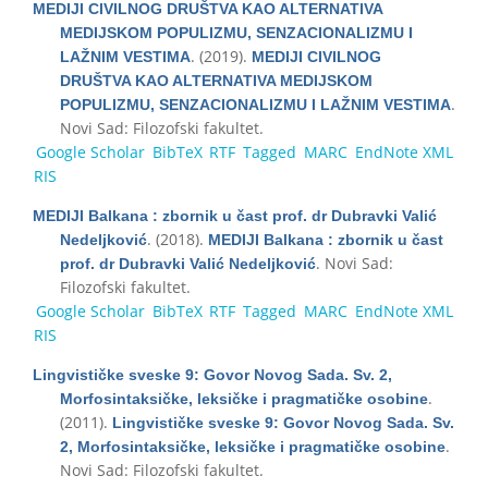
MEDIJI CIVILNOG DRUŠTVA KAO ALTERNATIVA
MEDIJSKOM POPULIZMU, SENZACIONALIZMU I
. (2019).
LAŽNIM VESTIMA
MEDIJI CIVILNOG
DRUŠTVA KAO ALTERNATIVA MEDIJSKOM
.
POPULIZMU, SENZACIONALIZMU I LAŽNIM VESTIMA
Novi Sad: Filozofski fakultet.
Google Scholar
BibTeX
RTF
Tagged
MARC
EndNote XML
RIS
MEDIJI Balkana : zbornik u čast prof. dr Dubravki Valić
. (2018).
Nedeljković
MEDIJI Balkana : zbornik u čast
. Novi Sad:
prof. dr Dubravki Valić Nedeljković
Filozofski fakultet.
Google Scholar
BibTeX
RTF
Tagged
MARC
EndNote XML
RIS
Lingvističke sveske 9: Govor Novog Sada. Sv. 2,
.
Morfosintaksičke, leksičke i pragmatičke osobine
(2011).
Lingvističke sveske 9: Govor Novog Sada. Sv.
.
2, Morfosintaksičke, leksičke i pragmatičke osobine
Novi Sad: Filozofski fakultet.