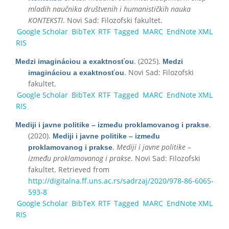
mladih naučnika društvenih i humanističkih nauka
KONTEKSTI
. Novi Sad: Filozofski fakultet.
Google Scholar
BibTeX
RTF
Tagged
MARC
EndNote XML
RIS
. (2025).
Medzi imagináciou a exaktnosťou
Medzi
. Novi Sad: Filozofski
imagináciou a exaktnosťou
fakultet.
Google Scholar
BibTeX
RTF
Tagged
MARC
EndNote XML
RIS
.
Mediji i javne politike – između proklamovanog i prakse
(2020).
Mediji i javne politike – između
.
Mediji i javne politike –
proklamovanog i prakse
između proklamovanog i prakse
. Novi Sad: Filozofski
fakultet. Retrieved from
http://digitalna.ff.uns.ac.rs/sadrzaj/2020/978-86-6065-
593-8
Google Scholar
BibTeX
RTF
Tagged
MARC
EndNote XML
RIS