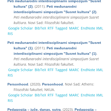
Peti međunarodni interdisciplinarni simpozijum "Susret
. (2011).
kultura" (2)
Peti međunarodni
.
interdisciplinarni simpozijum "Susret kultura" (2)
Peti međunarodni interdisciplinarni simpozijum Susret
kultiura
. Novi Sad: Filozofski fakultet.
Google Scholar
BibTeX
RTF
Tagged
MARC
EndNote XML
RIS
Peti međunarodni interdisciplinarni simpozijum "Susret
. (2011).
kultura" (1)
Peti međunarodni
.
interdisciplinarni simpozijum "Susret kultura" (1)
Peti međunarodni interdisciplinarni simpozijum Susret
kultiura
. Novi Sad: Filozofski fakultet.
Google Scholar
BibTeX
RTF
Tagged
MARC
EndNote XML
RIS
. (2020).
. Novi Sad; Athens:
Personhood
Personhood
Filozofski fakultet; NKUA.
Google Scholar
BibTeX
RTF
Tagged
MARC
EndNote XML
RIS
. (2023).
Pedagogija – juče, danas, sutra
Pedagogija –