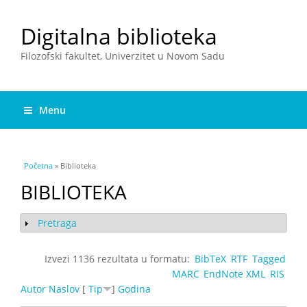
Digitalna biblioteka
Filozofski fakultet, Univerzitet u Novom Sadu
Menu
You are here
Početna
» Biblioteka
BIBLIOTEKA
Pretraga
Show
Izvezi 1136 rezultata u formatu:
BibTeX
RTF
Tagged
MARC
EndNote XML
RIS
Autor
Naslov
[
Tip
]
Godina