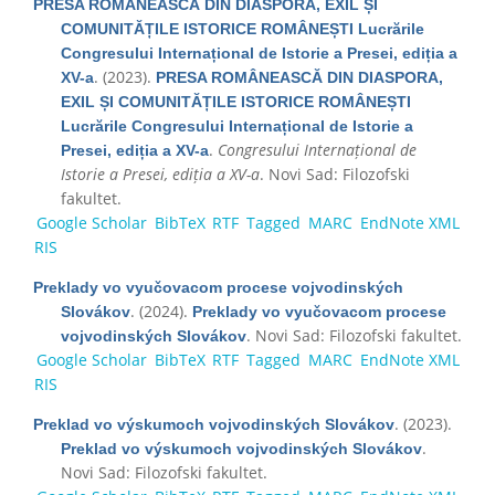
PRESA ROMÂNEASCĂ DIN DIASPORA, EXIL ȘI
COMUNITĂȚILE ISTORICE ROMÂNEȘTI Lucrările
Congresului Internațional de Istorie a Presei, ediția a
. (2023).
XV-a
PRESA ROMÂNEASCĂ DIN DIASPORA,
EXIL ȘI COMUNITĂȚILE ISTORICE ROMÂNEȘTI
Lucrările Congresului Internațional de Istorie a
.
Congresului Internațional de
Presei, ediția a XV-a
Istorie a Presei, ediția a XV-a
. Novi Sad: Filozofski
fakultet.
Google Scholar
BibTeX
RTF
Tagged
MARC
EndNote XML
RIS
Preklady vo vyučovacom procese vojvodinských
. (2024).
Slovákov
Preklady vo vyučovacom procese
. Novi Sad: Filozofski fakultet.
vojvodinských Slovákov
Google Scholar
BibTeX
RTF
Tagged
MARC
EndNote XML
RIS
. (2023).
Preklad vo výskumoch vojvodinských Slovákov
.
Preklad vo výskumoch vojvodinských Slovákov
Novi Sad: Filozofski fakultet.