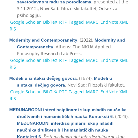
. presented at the
savetodavnom radu sa porodicama
3.11.2012., Novi Sad: Filozofski fakultet, Odsek za
psihologiju.
Google Scholar
BibTeX
RTF
Tagged
MARC
EndNote XML
RIS
. (2022).
Modernity and Contemporaneity
Modernity and
. Athens: The NKUA Applied
Contemporaneity
Philosophy Research Lab Press.
Google Scholar
BibTeX
RTF
Tagged
MARC
EndNote XML
RIS
. (1974).
Modeli u sintaksi dečjeg govora
Modeli u
. Novi Sad: Filozofski fakultet.
sintaksi dečjeg govora
Google Scholar
BibTeX
RTF
Tagged
MARC
EndNote XML
RIS
MEĐUNARODNI interdisciplinarni skup mladih naučnika
. (2023).
društvenih i humanističkih nauka Konteksti 6
MEĐUNARODNI interdisciplinarni skup mladih
naučnika društvenih i humanističkih nauka
.
Šesti međunarodni interdisciplinarni skup
Konteksti 6