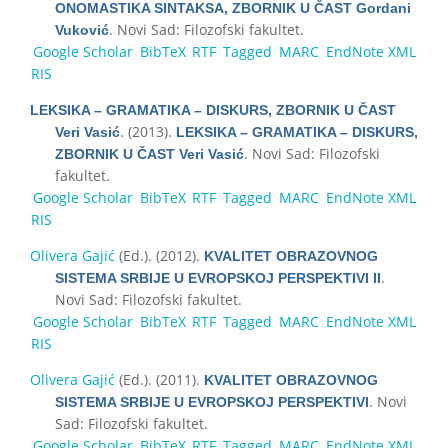
ONOMASTIKA SINTAKSA, ZBORNIK U ČAST Gordani
. Novi Sad: Filozofski fakultet.
Vuković
Google Scholar
BibTeX
RTF
Tagged
MARC
EndNote XML
RIS
LEKSIKA – GRAMATIKA – DISKURS, ZBORNIK U ČAST
. (2013).
Veri Vasić
LEKSIKA – GRAMATIKA – DISKURS,
. Novi Sad: Filozofski
ZBORNIK U ČAST Veri Vasić
fakultet.
Google Scholar
BibTeX
RTF
Tagged
MARC
EndNote XML
RIS
Olivera Gajić
(Ed.)
. (2012).
KVALITET OBRAZOVNOG
.
SISTEMA SRBIJE U EVROPSKOJ PERSPEKTIVI II
Novi Sad: Filozofski fakultet.
Google Scholar
BibTeX
RTF
Tagged
MARC
EndNote XML
RIS
Olivera Gajić
(Ed.)
. (2011).
KVALITET OBRAZOVNOG
. Novi
SISTEMA SRBIJE U EVROPSKOJ PERSPEKTIVI
Sad: Filozofski fakultet.
Google Scholar
BibTeX
RTF
Tagged
MARC
EndNote XML