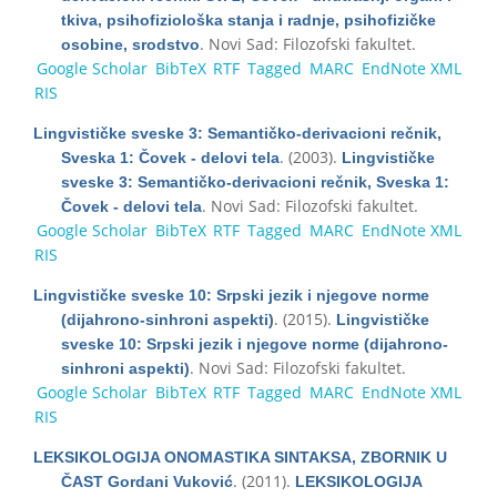
tkiva, psihofiziološka stanja i radnje, psihofizičke
. Novi Sad: Filozofski fakultet.
osobine, srodstvo
Google Scholar
BibTeX
RTF
Tagged
MARC
EndNote XML
RIS
Lingvističke sveske 3: Semantičko-derivacioni rečnik,
. (2003).
Sveska 1: Čovek - delovi tela
Lingvističke
sveske 3: Semantičko-derivacioni rečnik, Sveska 1:
. Novi Sad: Filozofski fakultet.
Čovek - delovi tela
Google Scholar
BibTeX
RTF
Tagged
MARC
EndNote XML
RIS
Lingvističke sveske 10: Srpski jezik i njegove norme
. (2015).
(dijahrono-sinhroni aspekti)
Lingvističke
sveske 10: Srpski jezik i njegove norme (dijahrono-
. Novi Sad: Filozofski fakultet.
sinhroni aspekti)
Google Scholar
BibTeX
RTF
Tagged
MARC
EndNote XML
RIS
LEKSIKOLOGIJA ONOMASTIKA SINTAKSA, ZBORNIK U
. (2011).
ČAST Gordani Vuković
LEKSIKOLOGIJA