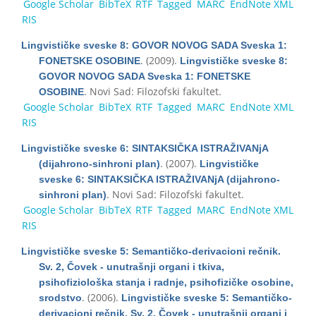
Google Scholar
BibTeX
RTF
Tagged
MARC
EndNote XML
RIS
Lingvističke sveske 8: GOVOR NOVOG SADA Sveska 1:
. (2009).
FONETSKE OSOBINE
Lingvističke sveske 8:
GOVOR NOVOG SADA Sveska 1: FONETSKE
. Novi Sad: Filozofski fakultet.
OSOBINE
Google Scholar
BibTeX
RTF
Tagged
MARC
EndNote XML
RIS
Lingvističke sveske 6: SINTAKSIČKA ISTRAŽIVANjA
. (2007).
(dijahrono-sinhroni plan)
Lingvističke
sveske 6: SINTAKSIČKA ISTRAŽIVANjA (dijahrono-
. Novi Sad: Filozofski fakultet.
sinhroni plan)
Google Scholar
BibTeX
RTF
Tagged
MARC
EndNote XML
RIS
Lingvističke sveske 5: Semantičko-derivacioni rečnik.
Sv. 2, Čovek - unutrašnji organi i tkiva,
psihofiziološka stanja i radnje, psihofizičke osobine,
. (2006).
srodstvo
Lingvističke sveske 5: Semantičko-
derivacioni rečnik. Sv. 2, Čovek - unutrašnji organi i