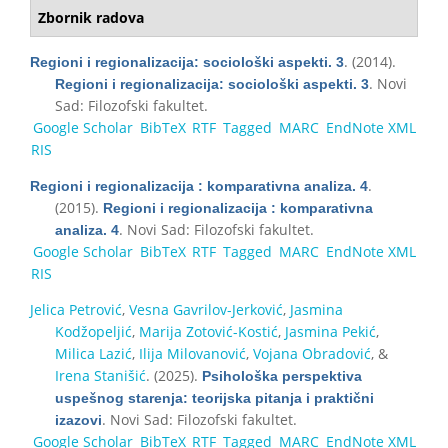
Zbornik radova
. (2014).
Regioni i regionalizacija: sociološki aspekti. 3
. Novi
Regioni i regionalizacija: sociološki aspekti. 3
Sad: Filozofski fakultet.
Google Scholar
BibTeX
RTF
Tagged
MARC
EndNote XML
RIS
.
Regioni i regionalizacija : komparativna analiza. 4
(2015).
Regioni i regionalizacija : komparativna
. Novi Sad: Filozofski fakultet.
analiza. 4
Google Scholar
BibTeX
RTF
Tagged
MARC
EndNote XML
RIS
Jelica Petrović
,
Vesna Gavrilov-Jerković
,
Jasmina
Kodžopeljić
,
Marija Zotović-Kostić
,
Jasmina Pekić
,
Milica Lazić
,
Ilija Milovanović
,
Vojana Obradović
, &
Irena Stanišić
. (2025).
Psihološka perspektiva
uspešnog starenja: teorijska pitanja i praktični
. Novi Sad: Filozofski fakultet.
izazovi
Google Scholar
BibTeX
RTF
Tagged
MARC
EndNote XML