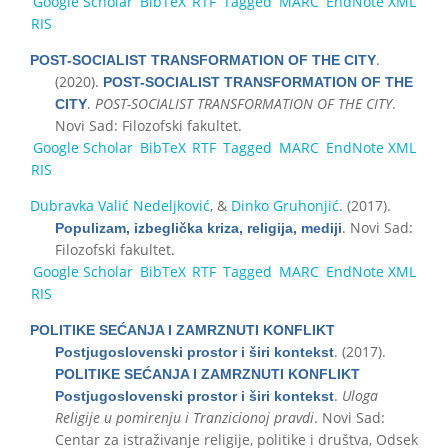
Google Scholar
BibTeX
RTF
Tagged
MARC
EndNote XML
RIS
.
POST-SOCIALIST TRANSFORMATION OF THE CITY
(2020).
POST-SOCIALIST TRANSFORMATION OF THE
.
POST-SOCIALIST TRANSFORMATION OF THE CITY
.
CITY
Novi Sad: Filozofski fakultet.
Google Scholar
BibTeX
RTF
Tagged
MARC
EndNote XML
RIS
Dubravka Valić Nedeljković
, &
Dinko Gruhonjić
. (2017).
. Novi Sad:
Populizam, izbeglička kriza, religija, mediji
Filozofski fakultet.
Google Scholar
BibTeX
RTF
Tagged
MARC
EndNote XML
RIS
POLITIKE SEĆANJA I ZAMRZNUTI KONFLIKT
. (2017).
Postjugoslovenski prostor i širi kontekst
POLITIKE SEĆANJA I ZAMRZNUTI KONFLIKT
.
Uloga
Postjugoslovenski prostor i širi kontekst
Religije u pomirenju i Tranzicionoj pravdi
. Novi Sad:
Centar za istraživanje religije, politike i društva, Odsek