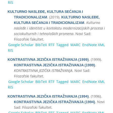
RIS
KULTURNO NASLEĐE, KULTURA SEĆANJA I
. (2019).
TRADICIONALIZAM
KULTURNO NASLEĐE,
.
Kulturno
KULTURA SEĆANJA I TRADICIONALIZAM
nasleđe i identitet u kontekstu modernizacijskih procesa i
sociokulturnih i tehnoloških promena
. Novi Sad:
Filozofski fakultet.
Google Scholar
BibTeX
RTF
Tagged
MARC
EndNote XML
RIS
. (1999).
KONTRASTIVNA JEZIČКA ISTRAŽIVANJA (1999)
.
KONTRASTIVNA JEZIČКA ISTRAŽIVANJA (1999)
KONTRASTIVNA JEZIČКA ISTRAŽIVANJA
. Novi Sad:
Filozofski fakultet.
Google Scholar
BibTeX
RTF
Tagged
MARC
EndNote XML
RIS
. (1996).
KONTRASTIVNA JEZIČКA ISTRAŽIVANJA (1994)
. Novi
KONTRASTIVNA JEZIČКA ISTRAŽIVANJA (1994)
Sad: Filozofski fakultet.
Google Scholar
BibTeX
RTF
Tagged
MARC
EndNote XML