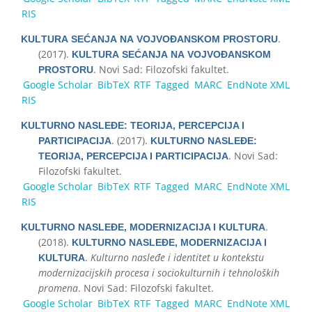
RIS
.
KULТURА SЕĆАNJА NА VОЈVОĐАNSKОМ PRОSТОRU
(2017).
KULТURА SЕĆАNJА NА VОЈVОĐАNSKОМ
. Novi Sad: Filozofski fakultet.
PRОSТОRU
Google Scholar
BibTeX
RTF
Tagged
MARC
EndNote XML
RIS
KULTURNO NASLEĐE: TEORIJA, PERCEPCIJA I
. (2017).
PARTICIPACIJA
KULTURNO NASLEĐE:
. Novi Sad:
TEORIJA, PERCEPCIJA I PARTICIPACIJA
Filozofski fakultet.
Google Scholar
BibTeX
RTF
Tagged
MARC
EndNote XML
RIS
.
KULTURNO NASLEĐE, MODERNIZACIJA I KULTURA
(2018).
KULTURNO NASLEĐE, MODERNIZACIJA I
.
Kulturno nasleđe i identitet u kontekstu
KULTURA
modernizacijskih procesa i sociokulturnih i tehnoloških
promena
. Novi Sad: Filozofski fakultet.
Google Scholar
BibTeX
RTF
Tagged
MARC
EndNote XML