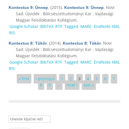
. (2015).
. Novi
Kontextus 9: Ünnep
Kontextus 9: Ünnep
Sad: Újvidék : Bölcsészettudományi Kar : Vajdasági
Magyar Felsőoktatási Kollégium.
Google Scholar
BibTeX
RTF
Tagged
MARC
EndNote XML
RIS
. (2014).
. Novi
Kontextus 8: Tükör
Kontextus 8: Tükör
Sad: Újvidék : Bölcsészettudományi Kar : Vajdasági
Magyar Felsőoktatási Kollégium.
Google Scholar
BibTeX
RTF
Tagged
MARC
EndNote XML
RIS
Pages
« first
‹ previous
1
2
3
4
5
6
7
8
9
…
next ›
last »
Unesite ključne reči