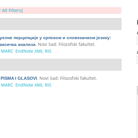
 All Filters]
уелне перцепције у српском и словеначком језику:
. Novi Sad: Filozofski fakultet.
аксичка анализа
MARC
EndNote XML
RIS
. Novi Sad: Filozofski fakultet.
PISMA I GLASOVI
MARC
EndNote XML
RIS