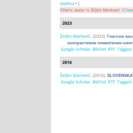
Godina
]
Filters:
Autor
is
Željko Marković
[Clear
2023
Željko Marković
. (2023).
Глаголи виз
контрастивна семантичко-синт
Google Scholar
BibTeX
RTF
Tagged
2016
Željko Marković
. (2016).
SLOVENSKA 
Google Scholar
BibTeX
RTF
Tagged