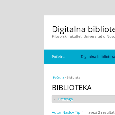
Digitalna bibliot
Filozofski fakultet, Univerzitet u No
Početna
Digitalna bilbliotek
You are here
Početna
» Biblioteka
BIBLIOTEKA
Pretraga
Show
Autor
Naslov
Tip
[
Izvezi 2 rezulta