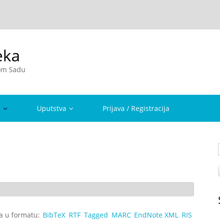
eka
vom Sadu
a
Uputstva
Prijava / Registracija
ta u formatu:
BibTeX
RTF
Tagged
MARC
EndNote XML
RIS