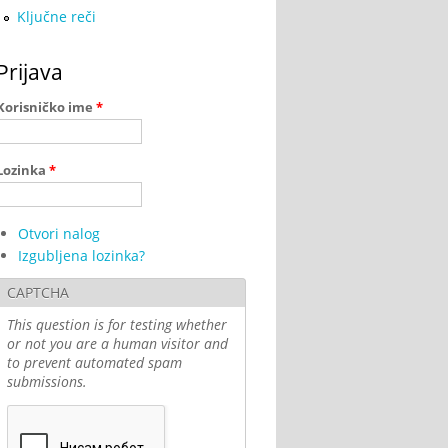
Ključne reči
Prijava
Korisničko ime
*
Lozinka
*
Otvori nalog
Izgubljena lozinka?
CAPTCHA
This question is for testing whether
or not you are a human visitor and
to prevent automated spam
submissions.