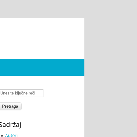
Unesite ključne reči
Sadržaj
Autori