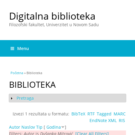
Digitalna biblioteka
Filozofski fakultet, Univerzitet u Novom Sadu
Menu
You are here
Početna
» Biblioteka
BIBLIOTEKA
Pretraga
Show
Izvezi 1 rezultata u formatu:
BibTeX
RTF
Tagged
MARC
EndNote XML
RIS
Autor
Naslov
Tip
[
Godina
]
Filters:
Autor
is
Dušanka Mitrović
[Clear All Filters]