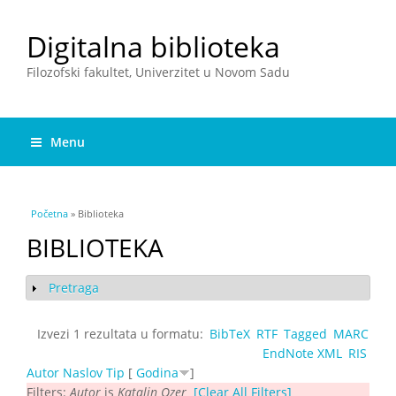
Digitalna biblioteka
Filozofski fakultet, Univerzitet u Novom Sadu
Menu
You are here
Početna
» Biblioteka
BIBLIOTEKA
Pretraga
Show
Izvezi 1 rezultata u formatu:
BibTeX
RTF
Tagged
MARC
EndNote XML
RIS
Autor
Naslov
Tip
[
Godina
]
Filters:
Autor
is
Katalin Ozer
[Clear All Filters]