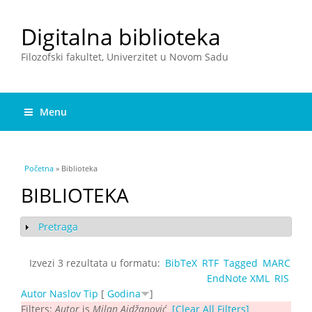
Digitalna biblioteka
Filozofski fakultet, Univerzitet u Novom Sadu
Menu
You are here
Početna
» Biblioteka
BIBLIOTEKA
Pretraga
Show
Izvezi 3 rezultata u formatu:
BibTeX
RTF
Tagged
MARC
EndNote XML
RIS
Autor
Naslov
Tip
[
Godina
]
Filters:
Autor
is
Milan Ajdžanović
[Clear All Filters]