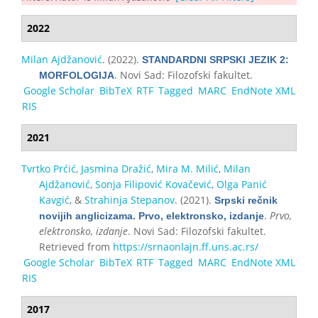
2022
Milan Ajdžanović
. (2022).
STANDARDNI SRPSKI JEZIK 2:
. Novi Sad: Filozofski fakultet.
MORFOLOGIJA
Google Scholar
BibTeX
RTF
Tagged
MARC
EndNote XML
RIS
2021
Tvrtko Prćić
,
Jasmina Dražić
,
Mira M. Milić
,
Milan
Ajdžanović
,
Sonja Filipović Kovačević
,
Olga Panić
Kavgić
, &
Strahinja Stepanov
. (2021).
Srpski rečnik
.
Prvo,
novijih anglicizama. Prvo, elektronsko, izdanje
elektronsko, izdanje
. Novi Sad: Filozofski fakultet.
Retrieved from
https://srnaonlajn.ff.uns.ac.rs/
Google Scholar
BibTeX
RTF
Tagged
MARC
EndNote XML
RIS
2017