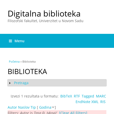
Digitalna biblioteka
Filozofski fakultet, Univerzitet u Novom Sadu
Menu
You are here
Početna
» Biblioteka
BIBLIOTEKA
Pretraga
Show
Izvezi 1 rezultata u formatu:
BibTeX
RTF
Tagged
MARC
EndNote XML
RIS
Autor
Naslov
Tip
[
Godina
]
Filters:
Autor
is
Tasa Đ. Ivković
[Clear All Filters]