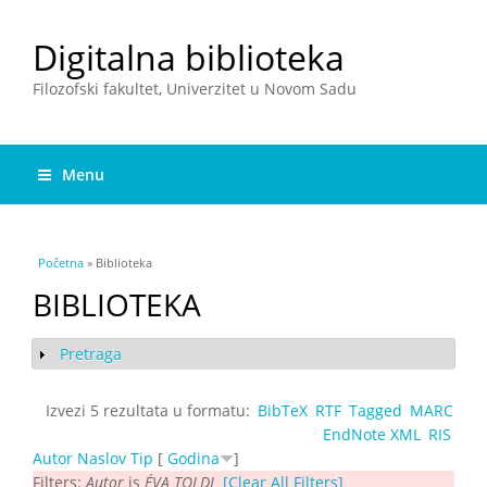
Digitalna biblioteka
Filozofski fakultet, Univerzitet u Novom Sadu
Menu
You are here
Početna
» Biblioteka
BIBLIOTEKA
Pretraga
Show
Izvezi 5 rezultata u formatu:
BibTeX
RTF
Tagged
MARC
EndNote XML
RIS
Autor
Naslov
Tip
[
Godina
]
Filters:
Autor
is
ÉVA TOLDI
[Clear All Filters]