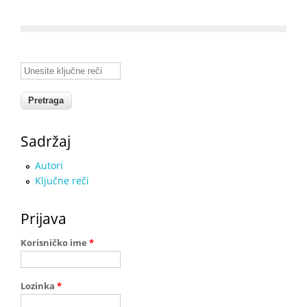
Unesite ključne reči
Sadržaj
Autori
Ključne reči
Prijava
Korisničko ime
*
Lozinka
*