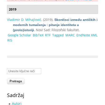
2019
Vladimir D. Mihajlović
. (2019).
Skordisci između antičkih i
modernih tumačenja : pitanje identiteta u
. Novi Sad: Filozofski fakultet.
(proto)istoriji
Google Scholar
BibTeX
RTF
Tagged
MARC
EndNote XML
RIS
Unesite ključne reči
Sadržaj
Autori