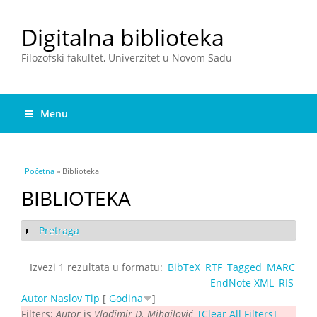
Digitalna biblioteka
Filozofski fakultet, Univerzitet u Novom Sadu
Menu
You are here
Početna
» Biblioteka
BIBLIOTEKA
Pretraga
Show
Izvezi 1 rezultata u formatu:
BibTeX
RTF
Tagged
MARC
EndNote XML
RIS
Autor
Naslov
Tip
[
Godina
]
Filters:
Autor
is
Vladimir D. Mihajlović
[Clear All Filters]